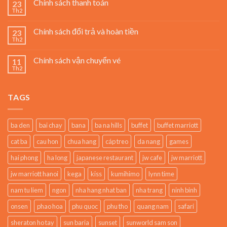
Chính sách thanh toán
23
Th2
Chính sách đổi trả và hoàn tiền
23
Th2
Chính sách vận chuyển vé
11
Th2
TAGS
ba den
bai chay
bana
ba na hills
buffet
buffet marriott
cat ba
cau hon
chua hang
cáp treo
da nang
games
hai phong
ha long
japanese restaurant
jw cafe
jw marriott
jw marriott hanoi
kega
kiss
kumihimo
lynn time
nam tu liem
ngon
nha hang nhat ban
nha trang
ninh binh
onsen
phao hoa
phu quoc
phu tho
quang nam
safari
sheraton ho tay
sun baria
sunset
sunworld sam son