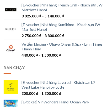
giá:
[E-voucher] Nhà hàng French Grill - Khách sạn JW
từ
Marriott Hanoi
1.694.000 ₫
Khoảng
3.025.000
₫
–
5.148.000
₫
đến
giá:
3.762.000 ₫
[E-voucher] Nhà hàng Kumihimo - Khách sạn JW
từ
Marriott Hanoi
3.025.000 ₫
Khoảng
2.750.000
₫
–
8.800.000
₫
đến
giá:
5.148.000 ₫
Vé tắm khoáng - Ohayo Onsen & Spa - Lynn Times
từ
Thanh Thuy
2.750.000 ₫
Khoảng
440.000
₫
–
1.500.000
₫
đến
giá:
8.800.000 ₫
từ
BÁN CHẠY
440.000 ₫
đến
1.500.000 ₫
[E-voucher] Nhà hàng Layered - Khách sạn L7
West Lake Hanoi by Lotte
Khoảng
300.000
₫
–
1.300.000
₫
giá:
[E-ticket] VinWonders Hanoi Ocean Park
từ