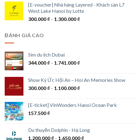
[E-voucher] Nhà hàng Layered - Khách sạn L7
từ
West Lake Hanoi by Lotte
1.750.000 ₫
Khoảng
300.000
₫
–
1.300.000
₫
đến
giá:
7.600.000 ₫
từ
ĐÁNH GIÁ CAO
300.000 ₫
đến
1.300.000 ₫
Sim du lịch Dubai
Khoảng
344.000
₫
–
1.741.000
₫
giá:
từ
Show Ký Ức Hội An – Hoi An Memories Show
344.000 ₫
Khoảng
300.000
₫
–
1.100.000
₫
đến
giá:
1.741.000 ₫
từ
[E-ticket] VinWonders Hanoi Ocean Park
300.000 ₫
157.500
₫
đến
1.100.000 ₫
Du thuyền Dolphin - Hạ Long
Khoảng
1.200.000
₫
–
1.650.000
₫