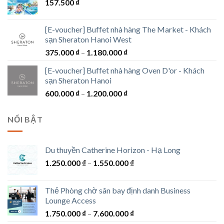
157.500
₫
300.000 ₫
đến
1.300.000 ₫
[E-voucher] Buffet nhà hàng The Market - Khách
sạn Sheraton Hanoi West
Khoảng
375.000
₫
–
1.180.000
₫
giá:
[E-voucher] Buffet nhà hàng Oven D'or - Khách
từ
sạn Sheraton Hanoi
375.000 ₫
Khoảng
600.000
₫
–
1.200.000
₫
đến
giá:
1.180.000 ₫
từ
NỔI BẬT
600.000 ₫
đến
1.200.000 ₫
Du thuyền Catherine Horizon - Hạ Long
Khoảng
1.250.000
₫
–
1.550.000
₫
giá:
từ
Thẻ Phòng chờ sân bay định danh Business
1.250.000 ₫
Lounge Access
đến
Khoảng
1.750.000
₫
–
7.600.000
₫
1.550.000 ₫
giá: