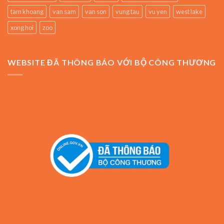
tam khoang
van sam
van son
vung tau
vu yen
west lake
xong hoi
zoo
WEBSITE ĐÃ THÔNG BÁO VỚI BỘ CÔNG THƯƠNG