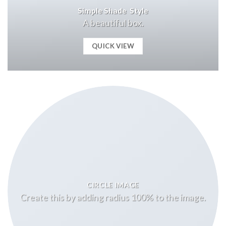
Simple Shade Style
A beautiful box.
QUICK VIEW
CIRCLE IMAGE
Create this by adding radius 100% to the image.