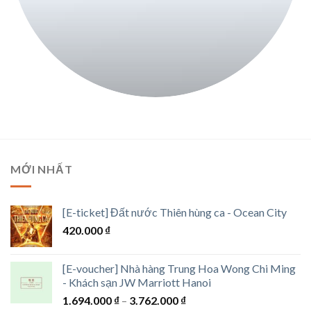
MỚI NHẤT
[E-ticket] Đất nước Thiên hùng ca - Ocean City
420.000
₫
[E-voucher] Nhà hàng Trung Hoa Wong Chi Ming
- Khách sạn JW Marriott Hanoi
Khoảng
1.694.000
₫
–
3.762.000
₫