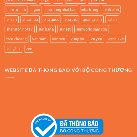
nam tu liem
ngon
nha hang nhat ban
nha trang
ninh binh
onsen
phao hoa
phu quoc
phu tho
quang nam
safari
sheraton ho tay
sun baria
sunset
sunworld sam son
tam khoang
van sam
van son
vung tau
vu yen
west lake
xong hoi
zoo
WEBSITE ĐÃ THÔNG BÁO VỚI BỘ CÔNG THƯƠNG