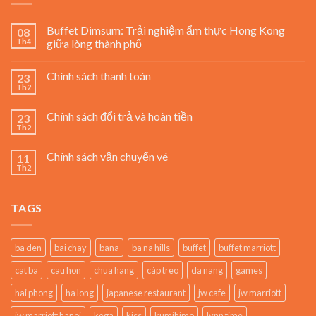
Buffet Dimsum: Trải nghiệm ẩm thực Hong Kong
08
Th4
giữa lòng thành phố
Chính sách thanh toán
23
Th2
Chính sách đổi trả và hoàn tiền
23
Th2
Chính sách vận chuyển vé
11
Th2
TAGS
ba den
bai chay
bana
ba na hills
buffet
buffet marriott
cat ba
cau hon
chua hang
cáp treo
da nang
games
hai phong
ha long
japanese restaurant
jw cafe
jw marriott
jw marriott hanoi
kega
kiss
kumihimo
lynn time