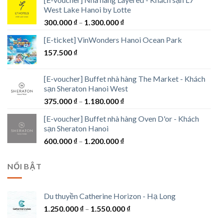
West Lake Hanoi by Lotte
Khoảng
300.000
₫
–
1.300.000
₫
giá:
[E-ticket] VinWonders Hanoi Ocean Park
từ
157.500
₫
300.000 ₫
đến
1.300.000 ₫
[E-voucher] Buffet nhà hàng The Market - Khách
sạn Sheraton Hanoi West
Khoảng
375.000
₫
–
1.180.000
₫
giá:
[E-voucher] Buffet nhà hàng Oven D'or - Khách
từ
sạn Sheraton Hanoi
375.000 ₫
Khoảng
600.000
₫
–
1.200.000
₫
đến
giá:
1.180.000 ₫
từ
NỔI BẬT
600.000 ₫
đến
1.200.000 ₫
Du thuyền Catherine Horizon - Hạ Long
Khoảng
1.250.000
₫
–
1.550.000
₫