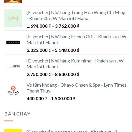
[E-voucher] Nhà hàng Trung Hoa Wong Chi Ming
- Khách sạn JW Marriott Hanoi
Khoảng
1.694.000
₫
–
3.762.000
₫
giá:
[E-voucher] Nhà hàng French Grill - Khách sạn JW
từ
Marriott Hanoi
1.694.000 ₫
Khoảng
3.025.000
₫
–
5.148.000
₫
đến
giá:
3.762.000 ₫
[E-voucher] Nhà hàng Kumihimo - Khách sạn JW
từ
Marriott Hanoi
3.025.000 ₫
Khoảng
2.750.000
₫
–
8.800.000
₫
đến
giá:
5.148.000 ₫
Vé tắm khoáng - Ohayo Onsen & Spa - Lynn Times
từ
Thanh Thuy
2.750.000 ₫
Khoảng
440.000
₫
–
1.500.000
₫
đến
giá:
8.800.000 ₫
từ
BÁN CHẠY
440.000 ₫
đến
1.500.000 ₫
[E-voucher] Nhà hàng Layered - Khách sạn L7