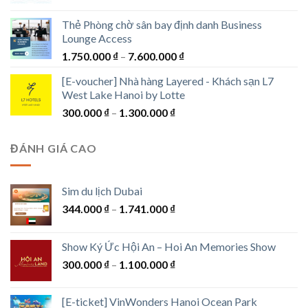
giá:
từ
Thẻ Phòng chờ sân bay định danh Business
1.250.000 ₫
Lounge Access
đến
Khoảng
1.750.000
₫
–
7.600.000
₫
1.550.000 ₫
giá:
[E-voucher] Nhà hàng Layered - Khách sạn L7
từ
West Lake Hanoi by Lotte
1.750.000 ₫
Khoảng
300.000
₫
–
1.300.000
₫
đến
giá:
7.600.000 ₫
từ
ĐÁNH GIÁ CAO
300.000 ₫
đến
1.300.000 ₫
Sim du lịch Dubai
Khoảng
344.000
₫
–
1.741.000
₫
giá:
từ
Show Ký Ức Hội An – Hoi An Memories Show
344.000 ₫
Khoảng
300.000
₫
–
1.100.000
₫
đến
giá:
1.741.000 ₫
từ
[E-ticket] VinWonders Hanoi Ocean Park
300.000 ₫