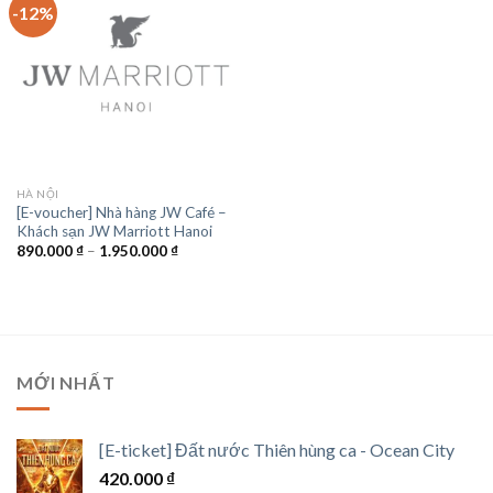
-12%
HÀ NỘI
[E-voucher] Nhà hàng JW Café –
Khách sạn JW Marriott Hanoi
Khoảng
890.000
₫
–
1.950.000
₫
giá:
từ
890.000 ₫
đến
1.950.000 ₫
MỚI NHẤT
[E-ticket] Đất nước Thiên hùng ca - Ocean City
420.000
₫