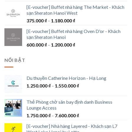
1.300.000 ₫
[E-voucher] Buffet nhà hàng The Market - Khách
sạn Sheraton Hanoi West
Khoảng
375.000
₫
–
1.180.000
₫
giá:
[E-voucher] Buffet nhà hàng Oven D'or - Khách
từ
sạn Sheraton Hanoi
375.000 ₫
Khoảng
600.000
₫
–
1.200.000
₫
đến
giá:
1.180.000 ₫
từ
NỔI BẬT
600.000 ₫
đến
1.200.000 ₫
Du thuyền Catherine Horizon - Hạ Long
Khoảng
1.250.000
₫
–
1.550.000
₫
giá:
từ
Thẻ Phòng chờ sân bay định danh Business
1.250.000 ₫
Lounge Access
đến
Khoảng
1.750.000
₫
–
7.600.000
₫
1.550.000 ₫
giá:
[E-voucher] Nhà hàng Layered - Khách sạn L7
từ
West Lake Hanoi by Lotte