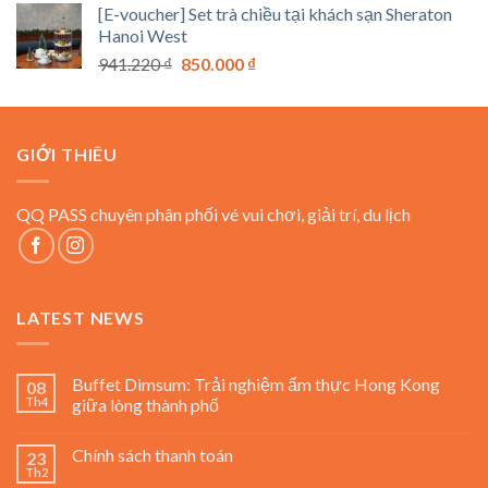
[E-voucher] Set trà chiều tại khách sạn Sheraton
1.200.000 ₫
Hanoi West
đến
Giá
Giá
941.220
₫
850.000
₫
1.650.000 ₫
gốc
hiện
là:
tại
941.220 ₫.
là:
GIỚI THIÊU
850.000 ₫.
QQ PASS chuyên phân phối vé vui chơi, giải trí, du lịch
LATEST NEWS
Buffet Dimsum: Trải nghiệm ẩm thực Hong Kong
08
Th4
giữa lòng thành phố
Chính sách thanh toán
23
Th2