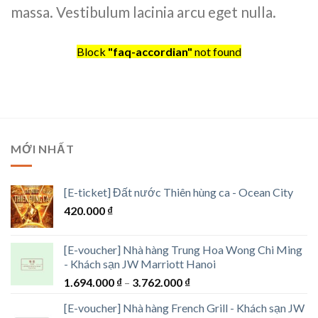
massa. Vestibulum lacinia arcu eget nulla.
Block
"faq-accordian"
not found
MỚI NHẤT
[E-ticket] Đất nước Thiên hùng ca - Ocean City
420.000
₫
[E-voucher] Nhà hàng Trung Hoa Wong Chi Ming
- Khách sạn JW Marriott Hanoi
Khoảng
1.694.000
₫
–
3.762.000
₫
giá:
[E-voucher] Nhà hàng French Grill - Khách sạn JW
từ