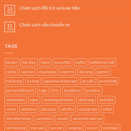
Chính sách đổi trả và hoàn tiền
23
Th2
Chính sách vận chuyển vé
11
Th2
TAGS
ba den
bai chay
bana
ba na hills
buffet
buffet marriott
cat ba
cau hon
chua hang
cáp treo
da nang
games
hai phong
ha long
japanese restaurant
jw cafe
jw marriott
jw marriott hanoi
kega
kiss
kumihimo
lynn time
nam tu liem
ngon
nha hang nhat ban
nha trang
ninh binh
onsen
phao hoa
phu quoc
phu tho
quang nam
safari
sheraton ho tay
sun baria
sunset
sunworld sam son
tam khoang
van sam
van son
vung tau
vu yen
west lake