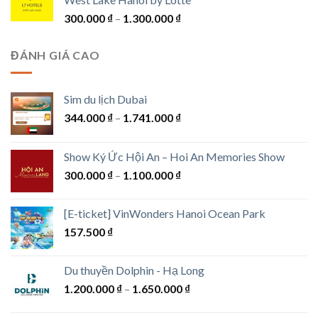
1.750.000 ₫
Khoảng
300.000
₫
–
1.300.000
₫
đến
giá:
7.600.000 ₫
từ
ĐÁNH GIÁ CAO
300.000 ₫
đến
1.300.000 ₫
Sim du lịch Dubai
Khoảng
344.000
₫
–
1.741.000
₫
giá:
từ
Show Ký Ức Hội An – Hoi An Memories Show
344.000 ₫
Khoảng
300.000
₫
–
1.100.000
₫
đến
giá:
1.741.000 ₫
từ
[E-ticket] VinWonders Hanoi Ocean Park
300.000 ₫
157.500
₫
đến
1.100.000 ₫
Du thuyền Dolphin - Hạ Long
Khoảng
1.200.000
₫
–
1.650.000
₫
giá:
từ