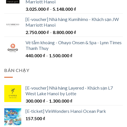
Marriott Hanoi
1.694.000 ₫
Khoảng
3.025.000
₫
–
5.148.000
₫
đến
giá:
3.762.000 ₫
[E-voucher] Nhà hàng Kumihimo - Khách sạn JW
từ
Marriott Hanoi
3.025.000 ₫
Khoảng
2.750.000
₫
–
8.800.000
₫
đến
giá:
5.148.000 ₫
Vé tắm khoáng - Ohayo Onsen & Spa - Lynn Times
từ
Thanh Thuy
2.750.000 ₫
Khoảng
440.000
₫
–
1.500.000
₫
đến
giá:
8.800.000 ₫
từ
BÁN CHẠY
440.000 ₫
đến
1.500.000 ₫
[E-voucher] Nhà hàng Layered - Khách sạn L7
West Lake Hanoi by Lotte
Khoảng
300.000
₫
–
1.300.000
₫
giá:
[E-ticket] VinWonders Hanoi Ocean Park
từ
157.500
₫
300.000 ₫
đến