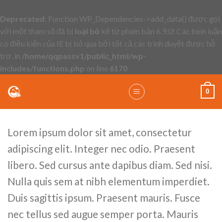
Deprecated
: Function WP_Dependencies->add_data() được gọi
với một tham số đã bị
loại bỏ
kể từ phiên bản 6.9.0! Các bình luận
có điều kiện của IE bị bỏ qua bởi tất cả các trình duyệt được hỗ
trợ. in
/home/qqpassv1/public_html/wp-
includes/functions.php
on line
6170
Skip
0
to
content
Lorem ipsum dolor sit amet, consectetur
adipiscing elit. Integer nec odio. Praesent
libero. Sed cursus ante dapibus diam. Sed nisi.
Nulla quis sem at nibh elementum imperdiet.
Duis sagittis ipsum. Praesent mauris. Fusce
nec tellus sed augue semper porta. Mauris