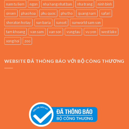
nam tu liem
ngon
nha hang nhat ban
nha trang
ninh binh
onsen
phao hoa
phu quoc
phu tho
quang nam
safari
sheraton ho tay
sun baria
sunset
sunworld sam son
tam khoang
van sam
van son
vung tau
vu yen
west lake
xong hoi
zoo
WEBSITE ĐÃ THÔNG BÁO VỚI BỘ CÔNG THƯƠNG