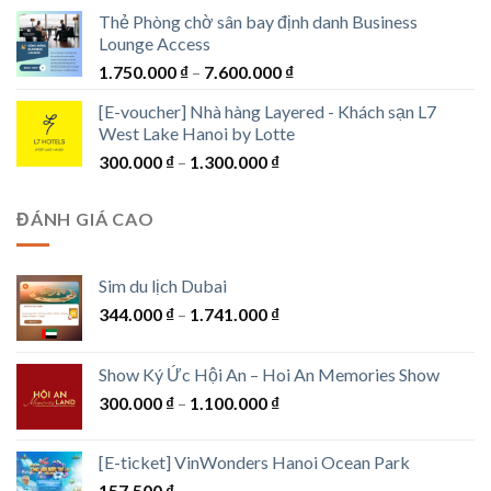
từ
Thẻ Phòng chờ sân bay định danh Business
1.250.000 ₫
Lounge Access
đến
Khoảng
1.750.000
₫
–
7.600.000
₫
1.550.000 ₫
giá:
[E-voucher] Nhà hàng Layered - Khách sạn L7
từ
West Lake Hanoi by Lotte
1.750.000 ₫
Khoảng
300.000
₫
–
1.300.000
₫
đến
giá:
7.600.000 ₫
từ
ĐÁNH GIÁ CAO
300.000 ₫
đến
1.300.000 ₫
Sim du lịch Dubai
Khoảng
344.000
₫
–
1.741.000
₫
giá:
từ
Show Ký Ức Hội An – Hoi An Memories Show
344.000 ₫
Khoảng
300.000
₫
–
1.100.000
₫
đến
giá:
1.741.000 ₫
từ
[E-ticket] VinWonders Hanoi Ocean Park
300.000 ₫
157.500
₫