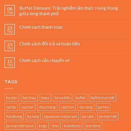
Buffet Dimsum: Trải nghiệm ẩm thực Hong Kong
08
Th4
giữa lòng thành phố
Chính sách thanh toán
23
Th2
Chính sách đổi trả và hoàn tiền
23
Th2
Chính sách vận chuyển vé
11
Th2
TAGS
ba den
bai chay
bana
ba na hills
buffet
buffet marriott
cat ba
cau hon
chua hang
cáp treo
da nang
games
hai phong
ha long
japanese restaurant
jw cafe
jw marriott
jw marriott hanoi
kega
kiss
kumihimo
lynn time