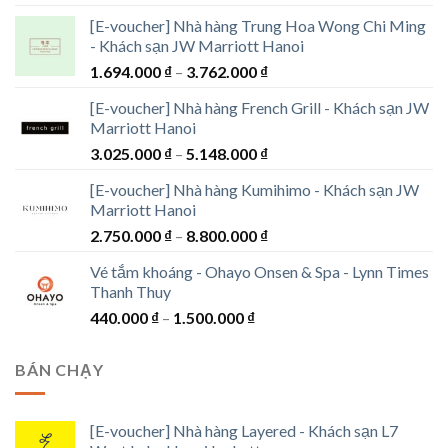
[E-voucher] Nhà hàng Trung Hoa Wong Chi Ming
- Khách sạn JW Marriott Hanoi
Khoảng
1.694.000
₫
–
3.762.000
₫
giá:
[E-voucher] Nhà hàng French Grill - Khách sạn JW
từ
Marriott Hanoi
1.694.000 ₫
Khoảng
3.025.000
₫
–
5.148.000
₫
đến
giá:
3.762.000 ₫
[E-voucher] Nhà hàng Kumihimo - Khách sạn JW
từ
Marriott Hanoi
3.025.000 ₫
Khoảng
2.750.000
₫
–
8.800.000
₫
đến
giá:
5.148.000 ₫
Vé tắm khoáng - Ohayo Onsen & Spa - Lynn Times
từ
Thanh Thuy
2.750.000 ₫
Khoảng
440.000
₫
–
1.500.000
₫
đến
giá:
8.800.000 ₫
từ
BÁN CHẠY
440.000 ₫
đến
1.500.000 ₫
[E-voucher] Nhà hàng Layered - Khách sạn L7