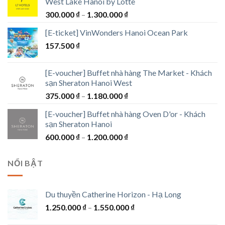
West Lake Hanoi by Lotte
Khoảng
300.000
₫
–
1.300.000
₫
giá:
[E-ticket] VinWonders Hanoi Ocean Park
từ
157.500
₫
300.000 ₫
đến
1.300.000 ₫
[E-voucher] Buffet nhà hàng The Market - Khách
sạn Sheraton Hanoi West
Khoảng
375.000
₫
–
1.180.000
₫
giá:
[E-voucher] Buffet nhà hàng Oven D'or - Khách
từ
sạn Sheraton Hanoi
375.000 ₫
Khoảng
600.000
₫
–
1.200.000
₫
đến
giá:
1.180.000 ₫
từ
NỔI BẬT
600.000 ₫
đến
1.200.000 ₫
Du thuyền Catherine Horizon - Hạ Long
Khoảng
1.250.000
₫
–
1.550.000
₫
giá: