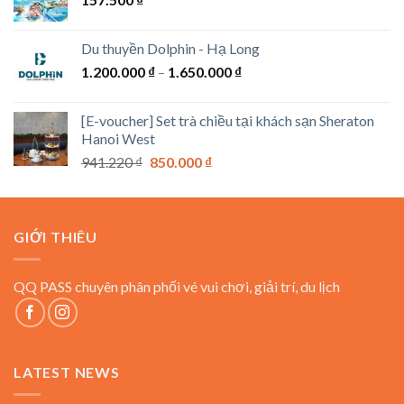
đến
1.100.000 ₫
Du thuyền Dolphin - Hạ Long
Khoảng
1.200.000
₫
–
1.650.000
₫
giá:
từ
[E-voucher] Set trà chiều tại khách sạn Sheraton
1.200.000 ₫
Hanoi West
đến
Giá
Giá
941.220
₫
850.000
₫
1.650.000 ₫
gốc
hiện
là:
tại
941.220 ₫.
là:
GIỚI THIÊU
850.000 ₫.
QQ PASS chuyên phân phối vé vui chơi, giải trí, du lịch
LATEST NEWS