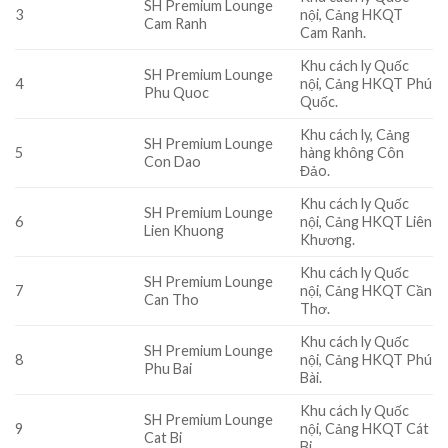
SH Premium Lounge
3
nội, Cảng HKQT
Cam Ranh
Cam Ranh.
Khu cách ly Quốc
SH Premium Lounge
4
nội, Cảng HKQT Phú
Phu Quoc
Quốc.
Khu cách ly, Cảng
SH Premium Lounge
5
hàng không Côn
Con Dao
Đảo.
Khu cách ly Quốc
SH Premium Lounge
6
nội, Cảng HKQT Liên
Lien Khuong
Khương.
Khu cách ly Quốc
SH Premium Lounge
7
nội, Cảng HKQT Cần
Can Tho
Thơ.
Khu cách ly Quốc
SH Premium Lounge
8
nội, Cảng HKQT Phú
Phu Bai
Bài.
Khu cách ly Quốc
SH Premium Lounge
9
nội, Cảng HKQT Cát
Cat Bi
Bi.