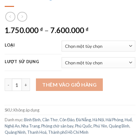
Khoảng
1.750.000
–
7.600.000
₫
₫
giá:
từ
LOẠI
1.750.000 ₫
đến
LƯỢT SỬ DỤNG
7.600.000 ₫
Thẻ Phòng chờ sân bay định danh Business Lounge Access số l
THÊM VÀO GIỎ HÀNG
SKU:
Không áp dụng
Danh mục:
Bình Định
,
Cần Thơ
,
Côn Đảo
,
Đà Nẵng
,
Hà Nội
,
Hải Phòng
,
Huế
,
Nghệ An
,
Nha Trang
,
Phòng chờ sân bay
,
Phú Quốc
,
Phú Yên
,
Quảng Bình
,
Quảng Ninh
,
Thanh Hoá
,
Thành phố Hồ Chí Minh