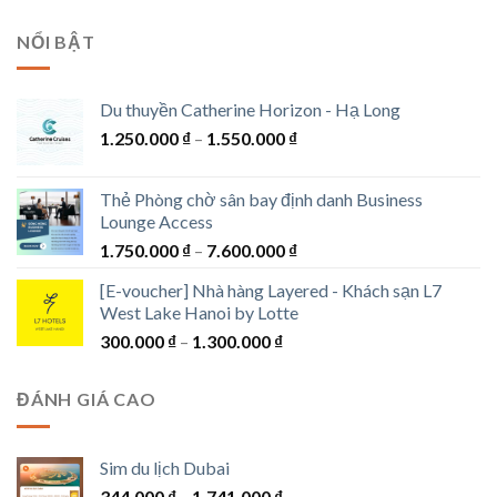
giá:
1.180.000 ₫
từ
NỔI BẬT
600.000 ₫
đến
1.200.000 ₫
Du thuyền Catherine Horizon - Hạ Long
Khoảng
1.250.000
₫
–
1.550.000
₫
giá:
từ
Thẻ Phòng chờ sân bay định danh Business
1.250.000 ₫
Lounge Access
đến
Khoảng
1.750.000
₫
–
7.600.000
₫
1.550.000 ₫
giá:
[E-voucher] Nhà hàng Layered - Khách sạn L7
từ
West Lake Hanoi by Lotte
1.750.000 ₫
Khoảng
300.000
₫
–
1.300.000
₫
đến
giá:
7.600.000 ₫
từ
ĐÁNH GIÁ CAO
300.000 ₫
đến
1.300.000 ₫
Sim du lịch Dubai
Khoảng
344.000
₫
–
1.741.000
₫