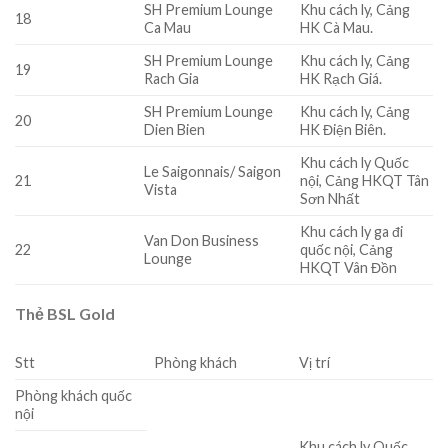
SH Premium Lounge
Khu cách ly, Cảng
18
Ca Mau
HK Cà Mau.
SH Premium Lounge
Khu cách ly, Cảng
19
Rach Gia
HK Rạch Giá.
SH Premium Lounge
Khu cách ly, Cảng
20
Dien Bien
HK Điện Biên.
Khu cách ly Quốc
Le Saigonnais/ Saigon
21
nội, Cảng HKQT Tân
Vista
Sơn Nhất
Khu cách ly ga đi
Van Don Business
22
quốc nội, Cảng
Lounge
HKQT Vân Đồn
Thẻ BSL Gold
Stt
Phòng khách
Vị trí
Phòng khách quốc
nội
Khu cách ly Quốc