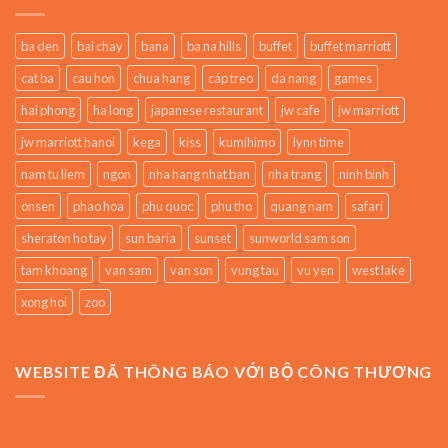
ba den
bai chay
bana
ba na hills
buffet
buffet marriott
cat ba
cau hon
chua hang
cáp treo
da nang
games
hai phong
ha long
japanese restaurant
jw cafe
jw marriott
jw marriott hanoi
kega
kiss
kumihimo
lynn time
nam tu liem
ngon
nha hang nhat ban
nha trang
ninh binh
onsen
phao hoa
phu quoc
phu tho
quang nam
safari
sheraton ho tay
sun baria
sunset
sunworld sam son
tam khoang
van sam
van son
vung tau
vu yen
west lake
xong hoi
zoo
WEBSITE ĐÃ THÔNG BÁO VỚI BỘ CÔNG THƯƠNG