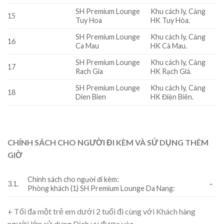
SH Premium Lounge
Khu cách ly, Cảng
15
Tuy Hoa
HK Tuy Hòa.
SH Premium Lounge
Khu cách ly, Cảng
16
Ca Mau
HK Cà Mau.
SH Premium Lounge
Khu cách ly, Cảng
17
Rach Gia
HK Rạch Giá.
SH Premium Lounge
Khu cách ly, Cảng
18
Dien Bien
HK Điện Biên.
CHÍNH SÁCH CHO NGƯỜI ĐI KÈM VÀ SỬ DỤNG THÊM
GIỜ
Chính sách cho người đi kèm:
3.1.
–
Phòng khách (1) SH Premium Lounge Da Nang:
+ Tối đa một trẻ em dưới 2 tuổi đi cùng với Khách hàng
người lớn sử dụng Dịch vụ được vào