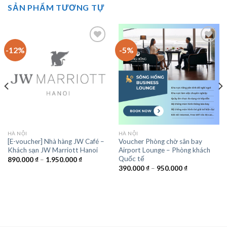
SẢN PHẨM TƯƠNG TỰ
-12%
-5%
Add to wishlist
Add to wishlist
HÀ NỘI
HÀ NỘI
[E-voucher] Nhà hàng JW Café –
Voucher Phòng chờ sân bay
Khách sạn JW Marriott Hanoi
Airport Lounge – Phòng khách
Quốc tế
Khoảng
890.000
₫
–
1.950.000
₫
giá:
Khoảng
390.000
₫
–
950.000
₫
từ
giá:
890.000 ₫
từ
đến
390.000 ₫
1.950.000 ₫
đến
950.000 ₫