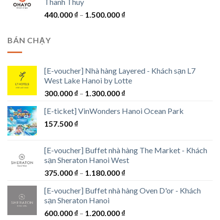
Thanh Thuy
2.750.000 ₫
Khoảng
440.000
₫
–
1.500.000
₫
đến
giá:
8.800.000 ₫
từ
BÁN CHẠY
440.000 ₫
đến
1.500.000 ₫
[E-voucher] Nhà hàng Layered - Khách sạn L7
West Lake Hanoi by Lotte
Khoảng
300.000
₫
–
1.300.000
₫
giá:
[E-ticket] VinWonders Hanoi Ocean Park
từ
157.500
₫
300.000 ₫
đến
1.300.000 ₫
[E-voucher] Buffet nhà hàng The Market - Khách
sạn Sheraton Hanoi West
Khoảng
375.000
₫
–
1.180.000
₫
giá:
[E-voucher] Buffet nhà hàng Oven D'or - Khách
từ
sạn Sheraton Hanoi
375.000 ₫
Khoảng
600.000
₫
–
1.200.000
₫
đến