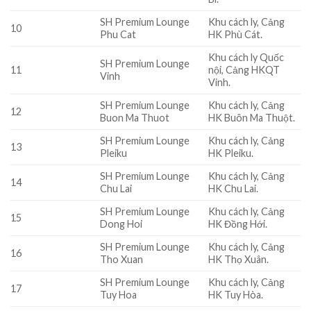
SH Premium Lounge
Khu cách ly, Cảng
10
Phu Cat
HK Phù Cát.
Khu cách ly Quốc
SH Premium Lounge
11
nội, Cảng HKQT
Vinh
Vinh.
SH Premium Lounge
Khu cách ly, Cảng
12
Buon Ma Thuot
HK Buôn Ma Thuột.
SH Premium Lounge
Khu cách ly, Cảng
13
Pleiku
HK Pleiku.
SH Premium Lounge
Khu cách ly, Cảng
14
Chu Lai
HK Chu Lai.
SH Premium Lounge
Khu cách ly, Cảng
15
Dong Hoi
HK Đồng Hới.
SH Premium Lounge
Khu cách ly, Cảng
16
Tho Xuan
HK Thọ Xuân.
SH Premium Lounge
Khu cách ly, Cảng
17
Tuy Hoa
HK Tuy Hòa.