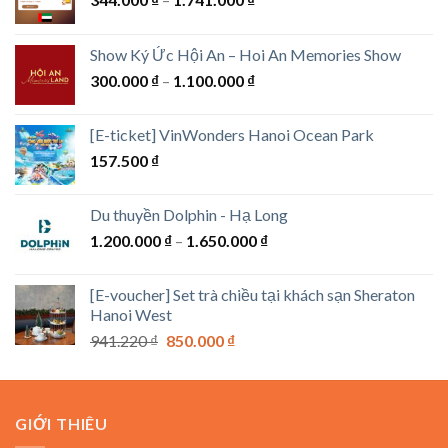
giá:
từ
Show Ký Ức Hội An – Hoi An Memories Show
344.000 ₫
Khoảng
300.000
₫
–
1.100.000
₫
đến
giá:
1.741.000 ₫
từ
[E-ticket] VinWonders Hanoi Ocean Park
300.000 ₫
157.500
₫
đến
1.100.000 ₫
Du thuyền Dolphin - Hạ Long
Khoảng
1.200.000
₫
–
1.650.000
₫
giá:
từ
[E-voucher] Set trà chiều tại khách sạn Sheraton
1.200.000 ₫
Hanoi West
đến
Giá
Giá
941.220
₫
850.000
₫
1.650.000 ₫
gốc
hiện
là:
tại
941.220 ₫.
là:
GIỚI THIÊU
850.000 ₫.