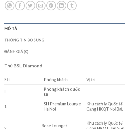
MÔ TẢ
THÔNG TIN BỔ SUNG
ĐÁNH GIÁ (0)
Thẻ BSL Diamond
Stt
Phòng khách
Vị trí
Phòng khách quốc
I
tế
SH Premium Lounge
Khu cách ly Quốc tế,
1
Ha Noi
Cảng HKQT Nội Bài.
Khu cách ly Quốc tế,
Rose Lounge/
2
Cảng HKQT Tân Sơn