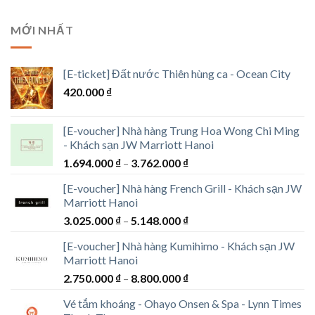
MỚI NHẤT
[E-ticket] Đất nước Thiên hùng ca - Ocean City
420.000
₫
[E-voucher] Nhà hàng Trung Hoa Wong Chi Ming
- Khách sạn JW Marriott Hanoi
Khoảng
1.694.000
₫
–
3.762.000
₫
giá:
[E-voucher] Nhà hàng French Grill - Khách sạn JW
từ
Marriott Hanoi
1.694.000 ₫
Khoảng
3.025.000
₫
–
5.148.000
₫
đến
giá:
3.762.000 ₫
[E-voucher] Nhà hàng Kumihimo - Khách sạn JW
từ
Marriott Hanoi
3.025.000 ₫
Khoảng
2.750.000
₫
–
8.800.000
₫
đến
giá:
5.148.000 ₫
Vé tắm khoáng - Ohayo Onsen & Spa - Lynn Times
từ