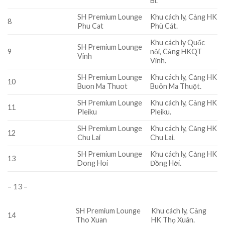
Bi.
SH Premium Lounge
Khu cách ly, Cảng HK
8
Phu Cat
Phù Cát.
Khu cách ly Quốc
SH Premium Lounge
9
nội, Cảng HKQT
Vinh
Vinh.
SH Premium Lounge
Khu cách ly, Cảng HK
10
Buon Ma Thuot
Buôn Ma Thuột.
SH Premium Lounge
Khu cách ly, Cảng HK
11
Pleiku
Pleiku.
SH Premium Lounge
Khu cách ly, Cảng HK
12
Chu Lai
Chu Lai.
SH Premium Lounge
Khu cách ly, Cảng HK
13
Dong Hoi
Đồng Hới.
– 13 –
SH Premium Lounge
Khu cách ly, Cảng
14
Tho Xuan
HK Thọ Xuân.