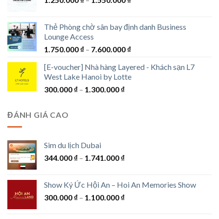
giá:
từ
Thẻ Phòng chờ sân bay định danh Business
1.250.000 ₫
Lounge Access
đến
Khoảng
1.750.000
₫
–
7.600.000
₫
1.550.000 ₫
giá:
[E-voucher] Nhà hàng Layered - Khách sạn L7
từ
West Lake Hanoi by Lotte
1.750.000 ₫
Khoảng
300.000
₫
–
1.300.000
₫
đến
giá:
7.600.000 ₫
từ
ĐÁNH GIÁ CAO
300.000 ₫
đến
1.300.000 ₫
Sim du lịch Dubai
Khoảng
344.000
₫
–
1.741.000
₫
giá:
từ
Show Ký Ức Hội An – Hoi An Memories Show
344.000 ₫
Khoảng
300.000
₫
–
1.100.000
₫
đến
giá:
1.741.000 ₫
từ