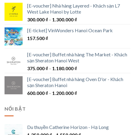
1.500.000 ₫
[E-voucher] Nhà hàng Layered - Khách sạn L7
West Lake Hanoi by Lotte
Khoảng
300.000
₫
–
1.300.000
₫
giá:
[E-ticket] VinWonders Hanoi Ocean Park
từ
157.500
₫
300.000 ₫
đến
1.300.000 ₫
[E-voucher] Buffet nhà hàng The Market - Khách
sạn Sheraton Hanoi West
Khoảng
375.000
₫
–
1.180.000
₫
giá:
[E-voucher] Buffet nhà hàng Oven D'or - Khách
từ
sạn Sheraton Hanoi
375.000 ₫
Khoảng
600.000
₫
–
1.200.000
₫
đến
giá:
1.180.000 ₫
từ
NỔI BẬT
600.000 ₫
đến
1.200.000 ₫
Du thuyền Catherine Horizon - Hạ Long
Khoảng
1.250.000
₫
–
1.550.000
₫