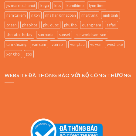
jw marriott hanoi
kega
kiss
kumihimo
lynn time
nam tu liem
ngon
nha hang nhat ban
nha trang
ninh binh
onsen
phao hoa
phu quoc
phu tho
quang nam
safari
sheraton ho tay
sun baria
sunset
sunworld sam son
tam khoang
van sam
van son
vung tau
vu yen
west lake
xong hoi
zoo
WEBSITE ĐÃ THÔNG BÁO VỚI BỘ CÔNG THƯƠNG