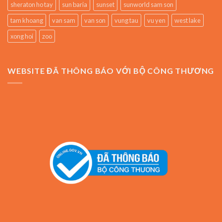
sheraton ho tay
sun baria
sunset
sunworld sam son
tam khoang
van sam
van son
vung tau
vu yen
west lake
xong hoi
zoo
WEBSITE ĐÃ THÔNG BÁO VỚI BỘ CÔNG THƯƠNG