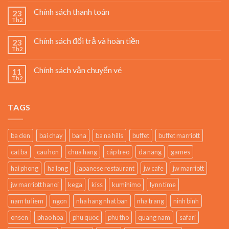
Chính sách thanh toán
23
Th2
Chính sách đổi trả và hoàn tiền
23
Th2
Chính sách vận chuyển vé
11
Th2
TAGS
ba den
bai chay
bana
ba na hills
buffet
buffet marriott
cat ba
cau hon
chua hang
cáp treo
da nang
games
hai phong
ha long
japanese restaurant
jw cafe
jw marriott
jw marriott hanoi
kega
kiss
kumihimo
lynn time
nam tu liem
ngon
nha hang nhat ban
nha trang
ninh binh
onsen
phao hoa
phu quoc
phu tho
quang nam
safari