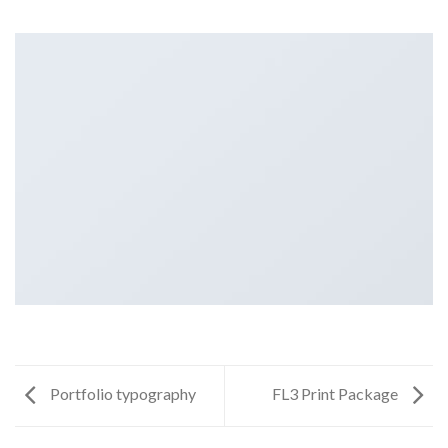
Portfolio typography
FL3 Print Package