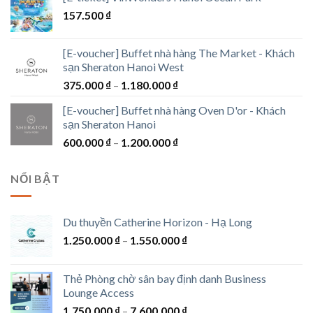
từ
157.500
₫
300.000 ₫
đến
1.300.000 ₫
[E-voucher] Buffet nhà hàng The Market - Khách
sạn Sheraton Hanoi West
Khoảng
375.000
₫
–
1.180.000
₫
giá:
[E-voucher] Buffet nhà hàng Oven D'or - Khách
từ
sạn Sheraton Hanoi
375.000 ₫
Khoảng
600.000
₫
–
1.200.000
₫
đến
giá:
1.180.000 ₫
từ
NỔI BẬT
600.000 ₫
đến
1.200.000 ₫
Du thuyền Catherine Horizon - Hạ Long
Khoảng
1.250.000
₫
–
1.550.000
₫
giá:
từ
Thẻ Phòng chờ sân bay định danh Business
1.250.000 ₫
Lounge Access
đến
Khoảng
1.750.000
₫
–
7.600.000
₫
1.550.000 ₫