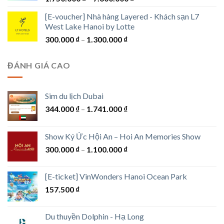
giá:
[E-voucher] Nhà hàng Layered - Khách sạn L7
từ
West Lake Hanoi by Lotte
1.750.000 ₫
Khoảng
300.000
₫
–
1.300.000
₫
đến
giá:
7.600.000 ₫
từ
ĐÁNH GIÁ CAO
300.000 ₫
đến
1.300.000 ₫
Sim du lịch Dubai
Khoảng
344.000
₫
–
1.741.000
₫
giá:
từ
Show Ký Ức Hội An – Hoi An Memories Show
344.000 ₫
Khoảng
300.000
₫
–
1.100.000
₫
đến
giá:
1.741.000 ₫
từ
[E-ticket] VinWonders Hanoi Ocean Park
300.000 ₫
157.500
₫
đến
1.100.000 ₫
Du thuyền Dolphin - Hạ Long