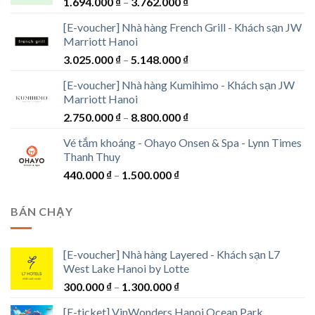
Khoảng
1.694.000
₫
–
3.762.000
₫
giá:
[E-voucher] Nhà hàng French Grill - Khách sạn JW
từ
Marriott Hanoi
1.694.000 ₫
Khoảng
3.025.000
₫
–
5.148.000
₫
đến
giá:
3.762.000 ₫
[E-voucher] Nhà hàng Kumihimo - Khách sạn JW
từ
Marriott Hanoi
3.025.000 ₫
Khoảng
2.750.000
₫
–
8.800.000
₫
đến
giá:
5.148.000 ₫
Vé tắm khoáng - Ohayo Onsen & Spa - Lynn Times
từ
Thanh Thuy
2.750.000 ₫
Khoảng
440.000
₫
–
1.500.000
₫
đến
giá:
8.800.000 ₫
từ
BÁN CHẠY
440.000 ₫
đến
1.500.000 ₫
[E-voucher] Nhà hàng Layered - Khách sạn L7
West Lake Hanoi by Lotte
Khoảng
300.000
₫
–
1.300.000
₫
giá:
[E-ticket] VinWonders Hanoi Ocean Park