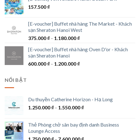
từ
157.500
₫
300.000 ₫
đến
1.300.000 ₫
[E-voucher] Buffet nhà hàng The Market - Khách
sạn Sheraton Hanoi West
Khoảng
375.000
₫
–
1.180.000
₫
giá:
[E-voucher] Buffet nhà hàng Oven D'or - Khách
từ
sạn Sheraton Hanoi
375.000 ₫
Khoảng
600.000
₫
–
1.200.000
₫
đến
giá:
1.180.000 ₫
từ
NỔI BẬT
600.000 ₫
đến
1.200.000 ₫
Du thuyền Catherine Horizon - Hạ Long
Khoảng
1.250.000
₫
–
1.550.000
₫
giá:
từ
Thẻ Phòng chờ sân bay định danh Business
1.250.000 ₫
Lounge Access
đến
Khoảng
1.750.000
₫
–
7.600.000
₫
1.550.000 ₫