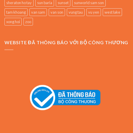
sheraton ho tay
sun baria
sunset
sunworld sam son
tam khoang
van sam
van son
vung tau
vu yen
west lake
xong hoi
zoo
WEBSITE ĐÃ THÔNG BÁO VỚI BỘ CÔNG THƯƠNG