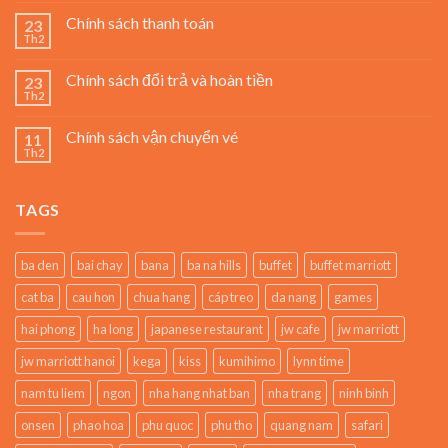
Chính sách thanh toán
23
Th2
Chính sách đổi trả và hoàn tiền
23
Th2
Chính sách vận chuyển vé
11
Th2
TAGS
ba den
bai chay
bana
ba na hills
buffet
buffet marriott
cat ba
cau hon
chua hang
cáp treo
da nang
games
hai phong
ha long
japanese restaurant
jw cafe
jw marriott
jw marriott hanoi
kega
kiss
kumihimo
lynn time
nam tu liem
ngon
nha hang nhat ban
nha trang
ninh binh
onsen
phao hoa
phu quoc
phu tho
quang nam
safari