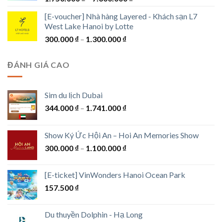
giá:
[E-voucher] Nhà hàng Layered - Khách sạn L7
từ
West Lake Hanoi by Lotte
1.750.000 ₫
Khoảng
300.000
₫
–
1.300.000
₫
đến
giá:
7.600.000 ₫
từ
ĐÁNH GIÁ CAO
300.000 ₫
đến
1.300.000 ₫
Sim du lịch Dubai
Khoảng
344.000
₫
–
1.741.000
₫
giá:
từ
Show Ký Ức Hội An – Hoi An Memories Show
344.000 ₫
Khoảng
300.000
₫
–
1.100.000
₫
đến
giá:
1.741.000 ₫
từ
[E-ticket] VinWonders Hanoi Ocean Park
300.000 ₫
157.500
₫
đến
1.100.000 ₫
Du thuyền Dolphin - Hạ Long