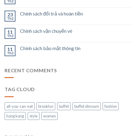
Th2
Chính sách đổi trả và hoàn tiền
23
Th2
Chính sách vận chuyển vé
11
Th2
Chính sách bảo mật thông tin
11
Th2
RECENT COMMENTS
TAG CLOUD
all-you-can-eat
brooklyn
buffet
buffet dimsum
fashion
hong kong
style
women