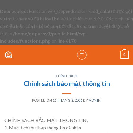
Deprecated
: Function WP_Dependencies->add_data() được gọi
với một tham số đã bị
loại bỏ
kể từ phiên bản 6.9.0! Các bình luận
có điều kiện của IE bị bỏ qua bởi tất cả các trình duyệt được hỗ
trợ. in
/home/qqpassv1/public_html/wp-
includes/functions.php
on line
6170
Skip
0
to
content
CHÍNH SÁCH
Chính sách bảo mật thông tin
POSTED ON
11 THÁNG 2, 2026
BY
ADMIN
CHÍNH SÁCH BẢO MẬT THÔNG TIN:
1. Mục đích thu thập thông tin cá nhân