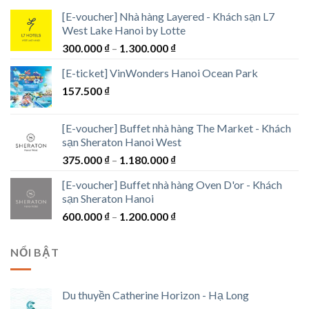
1.500.000 ₫
[E-voucher] Nhà hàng Layered - Khách sạn L7
West Lake Hanoi by Lotte
Khoảng
300.000
₫
–
1.300.000
₫
giá:
[E-ticket] VinWonders Hanoi Ocean Park
từ
157.500
₫
300.000 ₫
đến
1.300.000 ₫
[E-voucher] Buffet nhà hàng The Market - Khách
sạn Sheraton Hanoi West
Khoảng
375.000
₫
–
1.180.000
₫
giá:
[E-voucher] Buffet nhà hàng Oven D'or - Khách
từ
sạn Sheraton Hanoi
375.000 ₫
Khoảng
600.000
₫
–
1.200.000
₫
đến
giá:
1.180.000 ₫
từ
NỔI BẬT
600.000 ₫
đến
1.200.000 ₫
Du thuyền Catherine Horizon - Hạ Long