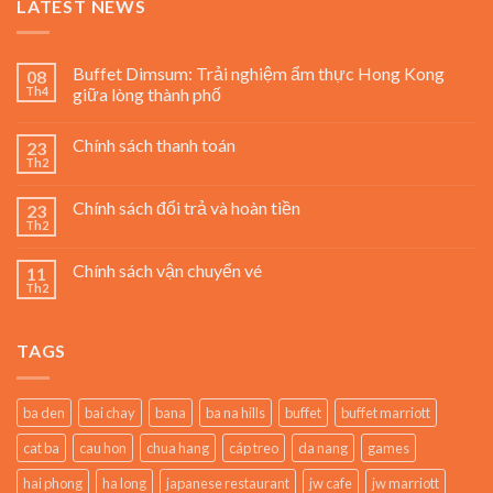
LATEST NEWS
Buffet Dimsum: Trải nghiệm ẩm thực Hong Kong
08
Th4
giữa lòng thành phố
Chính sách thanh toán
23
Th2
Chính sách đổi trả và hoàn tiền
23
Th2
Chính sách vận chuyển vé
11
Th2
TAGS
ba den
bai chay
bana
ba na hills
buffet
buffet marriott
cat ba
cau hon
chua hang
cáp treo
da nang
games
hai phong
ha long
japanese restaurant
jw cafe
jw marriott