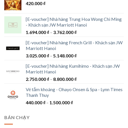
420.000
₫
[E-voucher] Nhà hàng Trung Hoa Wong Chi Ming
- Khách sạn JW Marriott Hanoi
Khoảng
1.694.000
₫
–
3.762.000
₫
giá:
[E-voucher] Nhà hàng French Grill - Khách sạn JW
từ
Marriott Hanoi
1.694.000 ₫
Khoảng
3.025.000
₫
–
5.148.000
₫
đến
giá:
3.762.000 ₫
[E-voucher] Nhà hàng Kumihimo - Khách sạn JW
từ
Marriott Hanoi
3.025.000 ₫
Khoảng
2.750.000
₫
–
8.800.000
₫
đến
giá:
5.148.000 ₫
Vé tắm khoáng - Ohayo Onsen & Spa - Lynn Times
từ
Thanh Thuy
2.750.000 ₫
Khoảng
440.000
₫
–
1.500.000
₫
đến
giá:
8.800.000 ₫
từ
BÁN CHẠY
440.000 ₫
đến