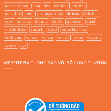
jw marriott hanoi
kega
kiss
kumihimo
lynn time
nam tu liem
ngon
nha hang nhat ban
nha trang
ninh binh
onsen
phao hoa
phu quoc
phu tho
quang nam
safari
sheraton ho tay
sun baria
sunset
sunworld sam son
tam khoang
van sam
van son
vung tau
vu yen
west lake
xong hoi
zoo
WEBSITE ĐÃ THÔNG BÁO VỚI BỘ CÔNG THƯƠNG