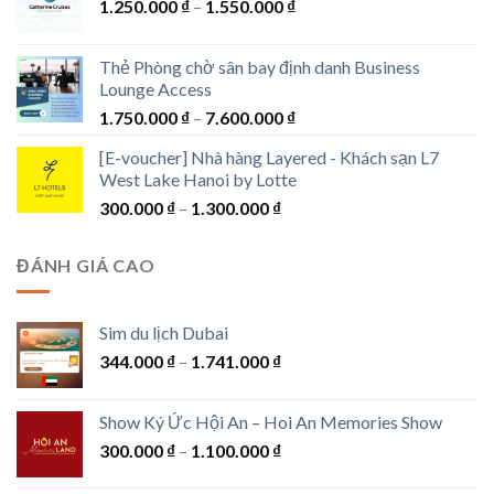
Khoảng
1.250.000
₫
–
1.550.000
₫
giá:
từ
Thẻ Phòng chờ sân bay định danh Business
1.250.000 ₫
Lounge Access
đến
Khoảng
1.750.000
₫
–
7.600.000
₫
1.550.000 ₫
giá:
[E-voucher] Nhà hàng Layered - Khách sạn L7
từ
West Lake Hanoi by Lotte
1.750.000 ₫
Khoảng
300.000
₫
–
1.300.000
₫
đến
giá:
7.600.000 ₫
từ
ĐÁNH GIÁ CAO
300.000 ₫
đến
1.300.000 ₫
Sim du lịch Dubai
Khoảng
344.000
₫
–
1.741.000
₫
giá:
từ
Show Ký Ức Hội An – Hoi An Memories Show
344.000 ₫
Khoảng
300.000
₫
–
1.100.000
₫
đến
giá:
1.741.000 ₫