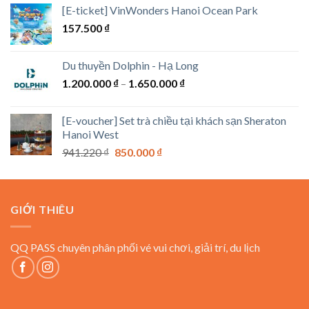
từ
[E-ticket] VinWonders Hanoi Ocean Park
300.000 ₫
157.500
₫
đến
1.100.000 ₫
Du thuyền Dolphin - Hạ Long
Khoảng
1.200.000
₫
–
1.650.000
₫
giá:
từ
[E-voucher] Set trà chiều tại khách sạn Sheraton
1.200.000 ₫
Hanoi West
đến
Giá
Giá
941.220
₫
850.000
₫
1.650.000 ₫
gốc
hiện
là:
tại
941.220 ₫.
là:
GIỚI THIÊU
850.000 ₫.
QQ PASS chuyên phân phối vé vui chơi, giải trí, du lịch