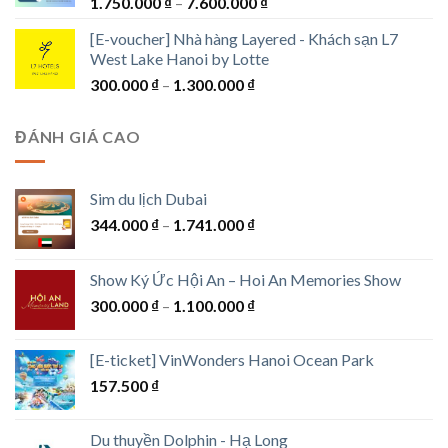
Khoảng
1.750.000
₫
–
7.600.000
₫
1.550.000 ₫
giá:
[E-voucher] Nhà hàng Layered - Khách sạn L7
từ
West Lake Hanoi by Lotte
1.750.000 ₫
Khoảng
300.000
₫
–
1.300.000
₫
đến
giá:
7.600.000 ₫
từ
ĐÁNH GIÁ CAO
300.000 ₫
đến
1.300.000 ₫
Sim du lịch Dubai
Khoảng
344.000
₫
–
1.741.000
₫
giá:
từ
Show Ký Ức Hội An – Hoi An Memories Show
344.000 ₫
Khoảng
300.000
₫
–
1.100.000
₫
đến
giá:
1.741.000 ₫
từ
[E-ticket] VinWonders Hanoi Ocean Park
300.000 ₫
157.500
₫
đến
1.100.000 ₫
Du thuyền Dolphin - Hạ Long