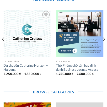
DU THUYỀN
BÌNH ĐỊNH
Du thuyền Catherine Horizon –
Thẻ Phòng chờ sân bay định
Hạ Long
danh Business Lounge Access
Khoảng
Khoảng
1.250.000
₫
–
1.550.000
₫
1.750.000
₫
–
7.600.000
₫
giá:
giá:
từ
từ
1.250.000 ₫
1.750.00
đến
đến
₫
1.550.000 ₫
7.600.00
BROWSE CATEGORIES
0 ₫