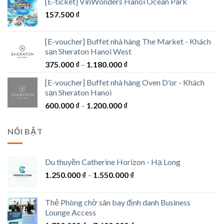
[E-ticket] VinWonders Hanoi Ocean Park
từ
157.500
₫
300.000 ₫
đến
1.300.000 ₫
[E-voucher] Buffet nhà hàng The Market - Khách
sạn Sheraton Hanoi West
Khoảng
375.000
₫
–
1.180.000
₫
giá:
[E-voucher] Buffet nhà hàng Oven D'or - Khách
từ
sạn Sheraton Hanoi
375.000 ₫
Khoảng
600.000
₫
–
1.200.000
₫
đến
giá:
1.180.000 ₫
từ
NỔI BẬT
600.000 ₫
đến
1.200.000 ₫
Du thuyền Catherine Horizon - Hạ Long
Khoảng
1.250.000
₫
–
1.550.000
₫
giá:
từ
Thẻ Phòng chờ sân bay định danh Business
1.250.000 ₫
Lounge Access
đến