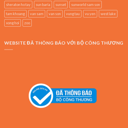
sheraton ho tay
sun baria
sunset
sunworld sam son
tam khoang
van sam
van son
vung tau
vu yen
west lake
xong hoi
zoo
WEBSITE ĐÃ THÔNG BÁO VỚI BỘ CÔNG THƯƠNG