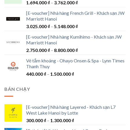
Khoảng
1.694.000
₫
–
3.762.000
₫
giá:
[E-voucher] Nhà hàng French Grill - Khách sạn JW
từ
Marriott Hanoi
1.694.000 ₫
Khoảng
3.025.000
₫
–
5.148.000
₫
đến
giá:
3.762.000 ₫
[E-voucher] Nhà hàng Kumihimo - Khách sạn JW
từ
Marriott Hanoi
3.025.000 ₫
Khoảng
2.750.000
₫
–
8.800.000
₫
đến
giá:
5.148.000 ₫
Vé tắm khoáng - Ohayo Onsen & Spa - Lynn Times
từ
Thanh Thuy
2.750.000 ₫
Khoảng
440.000
₫
–
1.500.000
₫
đến
giá:
8.800.000 ₫
từ
BÁN CHẠY
440.000 ₫
đến
1.500.000 ₫
[E-voucher] Nhà hàng Layered - Khách sạn L7
West Lake Hanoi by Lotte
Khoảng
300.000
₫
–
1.300.000
₫
giá: