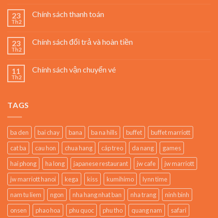
Chính sách thanh toán
23
Th2
Chính sách đổi trả và hoàn tiền
23
Th2
Chính sách vận chuyển vé
11
Th2
TAGS
ba den
bai chay
bana
ba na hills
buffet
buffet marriott
cat ba
cau hon
chua hang
cáp treo
da nang
games
hai phong
ha long
japanese restaurant
jw cafe
jw marriott
jw marriott hanoi
kega
kiss
kumihimo
lynn time
nam tu liem
ngon
nha hang nhat ban
nha trang
ninh binh
onsen
phao hoa
phu quoc
phu tho
quang nam
safari