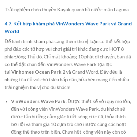
Trải nghiệm chèo thuyền Kayak quanh hồ nước mặn Laguna
4.7. Kết hợp khám phá VinWonders Wave Park và Grand
World
Để hành trình khám phá càng thêm thú vị, bạn có thể kết hợp
phá đảo các tổ hợp vui chơi giải trí khác đang cực HOT ở
phía Đông Thủ đô. Chỉ mất khoảng 10 phút di chuyển, bạn đã
có thể đặt chân đến VinWonders Wave Park tọa lạc
tại
Vinhomes Ocean Park 2
và Grand Word. Đây đều là
những tọa độ vui chơi siêu hấp dẫn, hứa hẹn mang đến nhiều
trải nghiệm thú vị cho du khách!
VinWonders Wave Park:
Được thiết kế với quy mô lớn,
đến với công viên VinWonders Wave Park, du khách sẽ
được tận hưởng cảm giác lướt sóng cực đã, thỏa thích
bơi lội và tham gia 10 cụm trò chơi nước cùng các hoạt
động thể thao trên biển. Chưa hết, công viên này còn có