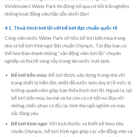
VinWonders Water Park thì đừng bỏ qua cơ hội trải nghiệm
những hoạt động siêu hấp dẫn dưới đây!
4.1. Thoả thích bơi lội với bể bơi đạt chuẩn quốc tế
Công viên nước Water Park sở hữu bể bơi bốn mùa trong
nhà và bể bơi Kình ngư đạt chuẩn Olympic. Tại đây bạn có
thể hóa thân thành những “vận động viên bơi lội” chuyên
nghiệp và tha hồ vùng vẫy trong làn nước mát lạnh.
Bể bơi bốn mùa:
Bể bơi được xây dựng trong nhà với
trang thiết bị hiện đại, nhiệt độ nước luôn duy trì ở mức lý
tưởng quanh năm giúp bạn thỏa thích bơi lội. Ngoài ra, tại
bể bơi bốn mùa, ba mẹ và bé còn có cơ hội vui đùa với
những chiếc phao có đủ các hình thù ngộ nghĩnh và màu
sắc đáng yêu.
Bể bơi Kình ngư:
Với kích thước và thiết kế theo tiêu
chuẩn Olympic, bể bơi Kình ngư giúp các vận động viên và