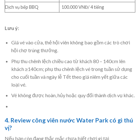
Dịch vụ bếp BBQ
100.000 VNĐ/ 4 tiếng
Lưu ý:
Giá vé vào cửa, thẻ hội viên không bao gồm các trò chơi
hội chợ trúng thưởng.
Phụ thu chênh lệch chiều cao từ khách 80 – 140cm lên
khách ≥140cm; phụ thu chênh lệch vé trong tuần sử dụng
cho cuối tuần và ngày lễ Tết theo giá niêm yết giữa các
loại vé.
Vé không được hoàn, hủy hoặc quy đổi thành dịch vụ khác.
4. Review công viên nước Water Park có gì thú
vị?
Nếu bạn còn đang thắc mắc chưa biết chơi gì tại