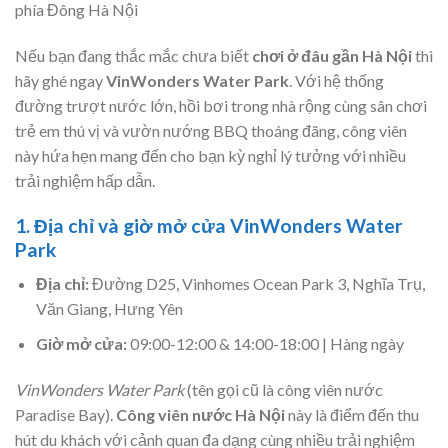
phía Đông Hà Nội
Nếu bạn đang thắc mắc chưa biết
chơi ở đâu gần Hà Nội
thì
hãy ghé ngay
VinWonders Water Park
. Với hệ thống
đường trượt nước lớn, hồi bơi trong nhà rộng cùng sân chơi
trẻ em thú vị và vườn nướng BBQ thoáng đãng, công viên
này hứa hẹn mang đến cho bạn kỳ nghỉ lý tưởng với nhiều
trải nghiệm hấp dẫn.
1. Địa chỉ và giờ mở cửa VinWonders Water
Park
Địa chỉ:
Đường D25, Vinhomes Ocean Park 3, Nghĩa Trụ,
Văn Giang, Hưng Yên
Giờ mở cửa:
09:00-12:00 & 14:00-18:00 | Hàng ngày
VinWonders Water Park
(tên gọi cũ là công viên nước
Paradise Bay).
Công viên nước Hà Nội
này là điểm đến thu
hút du khách với cảnh quan đa dạng cùng nhiều trải nghiệm