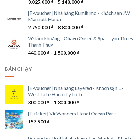
Khoảng
3.025.000
₫
–
5.148.000
₫
đến
giá:
3.762.000 ₫
[E-voucher] Nhà hàng Kumihimo - Khách sạn JW
từ
Marriott Hanoi
3.025.000 ₫
Khoảng
2.750.000
₫
–
8.800.000
₫
đến
giá:
5.148.000 ₫
Vé tắm khoáng - Ohayo Onsen & Spa - Lynn Times
từ
Thanh Thuy
2.750.000 ₫
Khoảng
440.000
₫
–
1.500.000
₫
đến
giá:
8.800.000 ₫
từ
BÁN CHẠY
440.000 ₫
đến
1.500.000 ₫
[E-voucher] Nhà hàng Layered - Khách sạn L7
West Lake Hanoi by Lotte
Khoảng
300.000
₫
–
1.300.000
₫
giá:
[E-ticket] VinWonders Hanoi Ocean Park
từ
157.500
₫
300.000 ₫
đến
1.300.000 ₫
[E-voucher] Buffet nhà hàng The Market - Khách