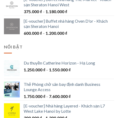
sạn Sheraton Hanoi West
Khoảng
375.000
₫
–
1.180.000
₫
giá:
[E-voucher] Buffet nhà hàng Oven D'or - Khách
từ
sạn Sheraton Hanoi
375.000 ₫
Khoảng
600.000
₫
–
1.200.000
₫
đến
giá:
1.180.000 ₫
từ
NỔI BẬT
600.000 ₫
đến
1.200.000 ₫
Du thuyền Catherine Horizon - Hạ Long
Khoảng
1.250.000
₫
–
1.550.000
₫
giá:
từ
Thẻ Phòng chờ sân bay định danh Business
1.250.000 ₫
Lounge Access
đến
Khoảng
1.750.000
₫
–
7.600.000
₫
1.550.000 ₫
giá:
[E-voucher] Nhà hàng Layered - Khách sạn L7
từ
West Lake Hanoi by Lotte
1.750.000 ₫
Khoảng
300.000
₫
–
1.300.000
₫