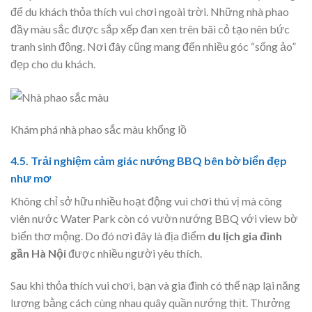
để du khách thỏa thích vui chơi ngoài trời. Những nhà phao
đầy màu sắc được sắp xếp đan xen trên bãi cỏ tạo nên bức
tranh sinh động. Nơi đây cũng mang đến nhiều góc “sống ảo”
đẹp cho du khách.
Khám phá nhà phao sắc màu khổng lồ
4.5. Trải nghiệm cảm giác nướng BBQ bên bờ biển đẹp
như mơ
Không chỉ sở hữu nhiều hoạt động vui chơi thú vị mà công
viên nước Water Park còn có vườn nướng BBQ với view bờ
biển thơ mộng. Do đó nơi đây là địa điểm
du lịch gia đình
gần Hà Nội
được nhiều người yêu thích.
Sau khi thỏa thích vui chơi, bạn và gia đình có thể nạp lại năng
lượng bằng cách cùng nhau quây quần nướng thịt. Thưởng