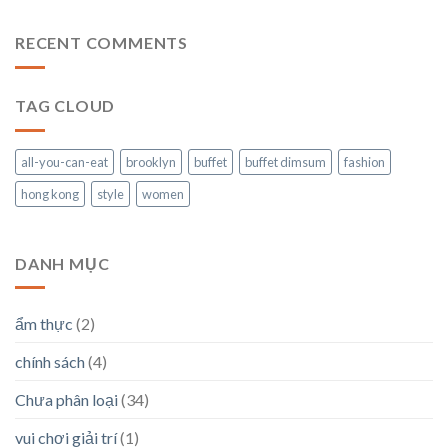
RECENT COMMENTS
TAG CLOUD
all-you-can-eat
brooklyn
buffet
buffet dimsum
fashion
hong kong
style
women
DANH MỤC
ẩm thực
(2)
chính sách
(4)
Chưa phân loại
(34)
vui chơi giải trí
(1)