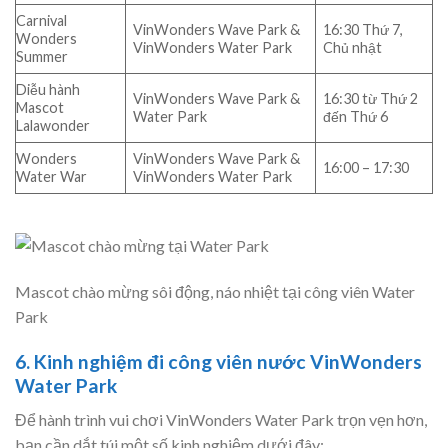
Carnival
VinWonders Wave Park &
16:30 Thứ 7,
Wonders
VinWonders Water Park
Chủ nhật
Summer
Diễu hành
VinWonders Wave Park &
16:30 từ Thứ 2
Mascot
Water Park
đến Thứ 6
Lalawonder
Wonders
VinWonders Wave Park &
16:00 – 17:30
Water War
VinWonders Water Park
Mascot chào mừng sôi động, náo nhiệt tại công viên Water
Park
6. Kinh nghiệm đi công viên nước VinWonders
Water Park
Để hành trình vui chơi VinWonders Water Park trọn vẹn hơn,
bạn cần dắt túi một số kinh nghiệm dưới đây: