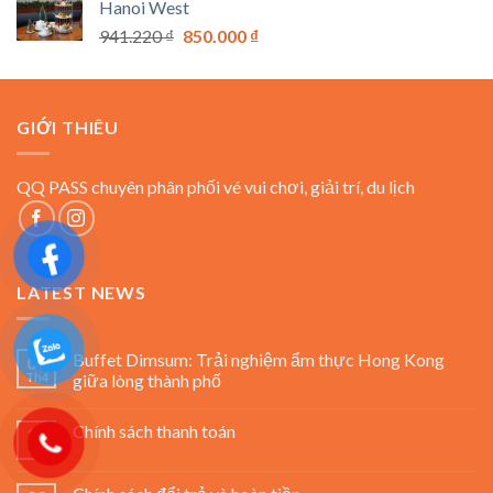
Hanoi West
đến
Giá
Giá
941.220
₫
850.000
₫
1.650.000 ₫
gốc
hiện
là:
tại
941.220 ₫.
là:
GIỚI THIÊU
850.000 ₫.
QQ PASS chuyên phân phối vé vui chơi, giải trí, du lịch
LATEST NEWS
Buffet Dimsum: Trải nghiệm ẩm thực Hong Kong
08
Th4
giữa lòng thành phố
Chính sách thanh toán
23
Th2