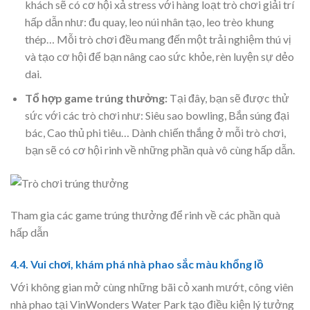
khách sẽ có cơ hội xả stress với hàng loạt trò chơi giải trí
hấp dẫn như: đu quay, leo núi nhân tạo, leo trèo khung
thép… Mỗi trò chơi đều mang đến một trải nghiệm thú vị
và tạo cơ hội để bạn nâng cao sức khỏe, rèn luyện sự dẻo
dai.
Tổ hợp game trúng thưởng:
Tại đây, bạn sẽ được thử
sức với các trò chơi như: Siêu sao bowling, Bắn súng đại
bác, Cao thủ phi tiêu… Dành chiến thắng ở mỗi trò chơi,
bạn sẽ có cơ hội rinh về những phần quà vô cùng hấp dẫn.
Tham gia các game trúng thưởng để rinh về các phần quà
hấp dẫn
4.4. Vui chơi, khám phá nhà phao sắc màu khổng lồ
Với không gian mở cùng những bãi cỏ xanh mướt, công viên
nhà phao tại VinWonders Water Park tạo điều kiện lý tưởng