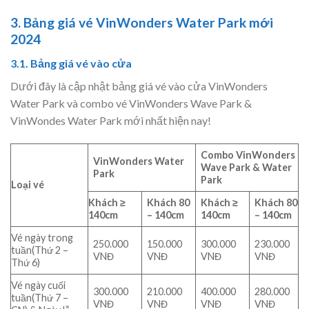
3. Bảng giá vé VinWonders Water Park mới
2024
3.1. Bảng giá vé vào cửa
Dưới đây là cập nhật bảng giá vé vào cửa VinWonders
Water Park và combo vé VinWonders Wave Park &
VinWondes Water Park mới nhất hiện nay!
Combo VinWonders
VinWonders Water
Wave Park & Water
Park
Park
Loại vé
Khách ≥
Khách 80
Khách ≥
Khách 80
140cm
– 140cm
140cm
– 140cm
Vé ngày trong
250.000
150.000
300.000
230.000
tuần(Thứ 2 –
VNĐ
VNĐ
VNĐ
VNĐ
Thứ 6)
Vé ngày cuối
300.000
210.000
400.000
280.000
tuần(Thứ 7 –
VNĐ
VNĐ
VNĐ
VNĐ