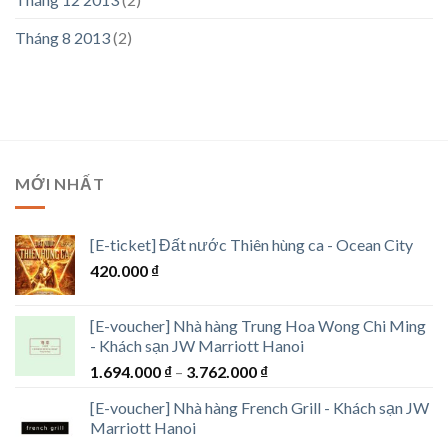
Tháng 8 2013
(2)
MỚI NHẤT
[E-ticket] Đất nước Thiên hùng ca - Ocean City
420.000
₫
[E-voucher] Nhà hàng Trung Hoa Wong Chi Ming
- Khách sạn JW Marriott Hanoi
Khoảng
1.694.000
₫
–
3.762.000
₫
giá:
[E-voucher] Nhà hàng French Grill - Khách sạn JW
từ
Marriott Hanoi
1.694.000 ₫