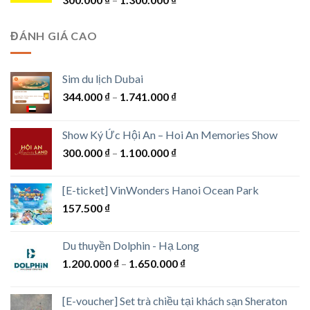
đến
giá:
7.600.000 ₫
từ
ĐÁNH GIÁ CAO
300.000 ₫
đến
1.300.000 ₫
Sim du lịch Dubai
Khoảng
344.000
₫
–
1.741.000
₫
giá:
từ
Show Ký Ức Hội An – Hoi An Memories Show
344.000 ₫
Khoảng
300.000
₫
–
1.100.000
₫
đến
giá:
1.741.000 ₫
từ
[E-ticket] VinWonders Hanoi Ocean Park
300.000 ₫
157.500
₫
đến
1.100.000 ₫
Du thuyền Dolphin - Hạ Long
Khoảng
1.200.000
₫
–
1.650.000
₫
giá:
từ
[E-voucher] Set trà chiều tại khách sạn Sheraton
1.200.000 ₫