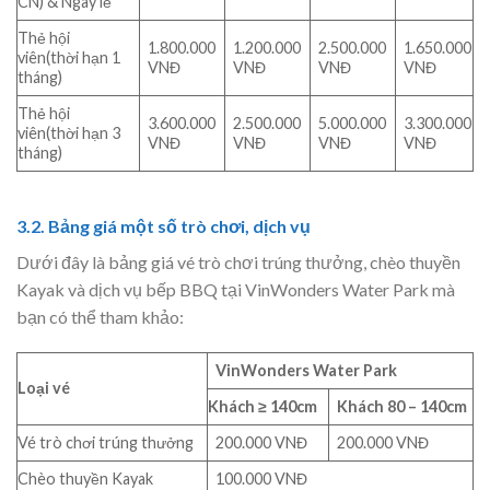
CN) & Ngày lễ
Thẻ hội
1.800.000
1.200.000
2.500.000
1.650.000
viên(thời hạn 1
VNĐ
VNĐ
VNĐ
VNĐ
tháng)
Thẻ hội
3.600.000
2.500.000
5.000.000
3.300.000
viên(thời hạn 3
VNĐ
VNĐ
VNĐ
VNĐ
tháng)
3.2. Bảng giá một số trò chơi, dịch vụ
Dưới đây là bảng giá vé trò chơi trúng thưởng, chèo thuyền
Kayak và dịch vụ bếp BBQ tại VinWonders Water Park mà
bạn có thể tham khảo:
VinWonders Water Park
Loại vé
Khách ≥ 140cm
Khách 80 – 140cm
Vé trò chơi trúng thưởng
200.000 VNĐ
200.000 VNĐ
Chèo thuyền Kayak
100.000 VNĐ