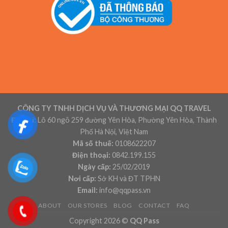
CÔNG TY TNHH DỊCH VỤ VÀ THƯƠNG MẠI QQ TRAVEL
Địa chỉ:
Lô 60 ngõ 259 đường Yên Hòa, Phường Yên Hòa, Thành
Phố Hà Nội, Việt Nam
Mã số thuế:
0108622207
Điện thoại:
0842.199.155
Ngày cấp:
25/02/2019
Nơi cấp:
Sở KH và ĐT TPHN
Email:
info@qqpass.vn
ABOUT
OUR STORES
BLOG
CONTACT
FAQ
Copyright 2026 ©
QQ Pass