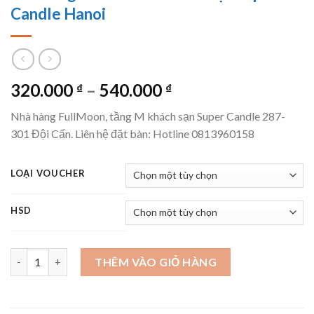
Candle Hanoi
Khoảng
320.000
–
540.000
₫
₫
giá:
Nhà hàng FullMoon, tầng M khách sạn Super Candle 287-
từ
301 Đội Cấn. Liên hệ đặt bàn: Hotline 0813960158
320.000 ₫
đến
540.000 ₫
LOẠI VOUCHER
HSD
[E-Voucher] Buffet Dimsum & Hotpot - Nhà hàng FullMoon - Kh
THÊM VÀO GIỎ HÀNG