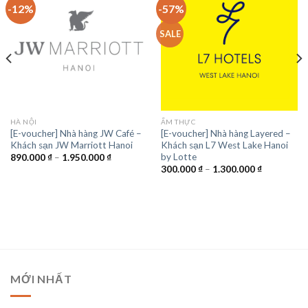
-12%
-57%
Add to wishlist
Add to wishlist
SALE
HÀ NỘI
ẨM THỰC
[E-voucher] Nhà hàng JW Café –
[E-voucher] Nhà hàng Layered –
Khách sạn JW Marriott Hanoi
Khách sạn L7 West Lake Hanoi
by Lotte
Khoảng
890.000
₫
–
1.950.000
₫
giá:
Khoảng
300.000
₫
–
1.300.000
₫
từ
giá:
890.000 ₫
từ
đến
300.000 ₫
1.950.000 ₫
đến
1.300.000 
MỚI NHẤT