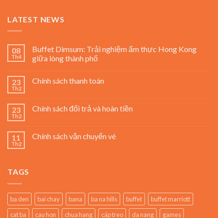
LATEST NEWS
Buffet Dimsum: Trải nghiệm ẩm thực Hong Kong
08
Th4
giữa lòng thành phố
Chính sách thanh toán
23
Th2
Chính sách đổi trả và hoàn tiền
23
Th2
Chính sách vận chuyển vé
11
Th2
TAGS
ba den
bai chay
bana
ba na hills
buffet
buffet marriott
cat ba
cau hon
chua hang
cáp treo
da nang
games