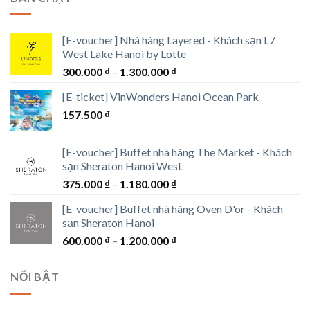
440.000 ₫
đến
1.500.000 ₫
[E-voucher] Nhà hàng Layered - Khách sạn L7
West Lake Hanoi by Lotte
Khoảng
300.000
₫
–
1.300.000
₫
giá:
[E-ticket] VinWonders Hanoi Ocean Park
từ
157.500
₫
300.000 ₫
đến
1.300.000 ₫
[E-voucher] Buffet nhà hàng The Market - Khách
sạn Sheraton Hanoi West
Khoảng
375.000
₫
–
1.180.000
₫
giá:
[E-voucher] Buffet nhà hàng Oven D'or - Khách
từ
sạn Sheraton Hanoi
375.000 ₫
Khoảng
600.000
₫
–
1.200.000
₫
đến
giá:
1.180.000 ₫
từ
NỔI BẬT
600.000 ₫
đến