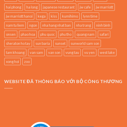
hai phong
ha long
japanese restaurant
jw cafe
jw marriott
jw marriott hanoi
kega
kiss
kumihimo
lynn time
nam tu liem
ngon
nha hang nhat ban
nha trang
ninh binh
onsen
phao hoa
phu quoc
phu tho
quang nam
safari
sheraton ho tay
sun baria
sunset
sunworld sam son
tam khoang
van sam
van son
vung tau
vu yen
west lake
xong hoi
zoo
WEBSITE ĐÃ THÔNG BÁO VỚI BỘ CÔNG THƯƠNG