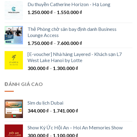
1.200.000 ₫
Du thuyền Catherine Horizon - Hạ Long
Khoảng
1.250.000
₫
–
1.550.000
₫
giá:
từ
Thẻ Phòng chờ sân bay định danh Business
1.250.000 ₫
Lounge Access
đến
Khoảng
1.750.000
₫
–
7.600.000
₫
1.550.000 ₫
giá:
[E-voucher] Nhà hàng Layered - Khách sạn L7
từ
West Lake Hanoi by Lotte
1.750.000 ₫
Khoảng
300.000
₫
–
1.300.000
₫
đến
giá:
7.600.000 ₫
từ
ĐÁNH GIÁ CAO
300.000 ₫
đến
1.300.000 ₫
Sim du lịch Dubai
Khoảng
344.000
₫
–
1.741.000
₫
giá:
từ
Show Ký Ức Hội An – Hoi An Memories Show
344.000 ₫
Khoảng
300.000
₫
–
1.100.000
₫
đến