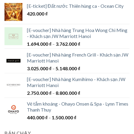
[E-ticket] Đất nước Thiên hùng ca - Ocean City
420.000
₫
[E-voucher] Nhà hàng Trung Hoa Wong Chi Ming
- Khách sạn JW Marriott Hanoi
Khoảng
1.694.000
₫
–
3.762.000
₫
giá:
[E-voucher] Nhà hàng French Grill - Khách sạn JW
từ
Marriott Hanoi
1.694.000 ₫
Khoảng
3.025.000
₫
–
5.148.000
₫
đến
giá:
3.762.000 ₫
[E-voucher] Nhà hàng Kumihimo - Khách sạn JW
từ
Marriott Hanoi
3.025.000 ₫
Khoảng
2.750.000
₫
–
8.800.000
₫
đến
giá:
5.148.000 ₫
Vé tắm khoáng - Ohayo Onsen & Spa - Lynn Times
từ
Thanh Thuy
2.750.000 ₫
Khoảng
440.000
₫
–
1.500.000
₫
đến
giá:
8.800.000 ₫
từ
BÁN CHẠY