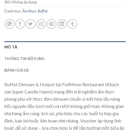
SKU:
Không áp dụng
Danh mục:
Ẩm thực
,
Buffet
MÔ TẢ
THÔNG TIN BỔ SUNG
ĐÁNH GIÁ (0)
Buffet Dimsum & Hotpot tại FullMoon Restaurant (Khách
sạn Super Candle Hanoi) mang đến trải nghiệm ẩm thực
phong phú với thực đơn dimsum chuẩn vị kết hợp lẩu nóng
hổi, nguyên liệu tươi mới và refill không giới hạn. Không gian
nhà hàng ấm cúng, lịch sự, phù hợp cho các buổi tụ họp gia
đình, bạn bè hoặc liên hoan nhẹ nhàng. Voucher áp dụng linh
hoạt, dễ sử dụng – lựa chọn hợp lý để tận hưởng một bữa ăn