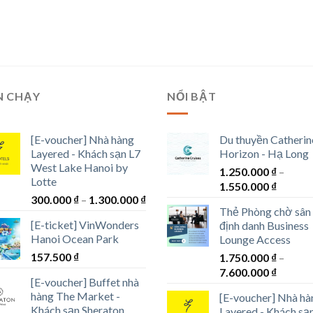
N CHẠY
NỔI BẬT
[E-voucher] Nhà hàng
Du thuyền Catherin
Layered - Khách sạn L7
Horizon - Hạ Long
West Lake Hanoi by
1.250.000
₫
–
Lotte
Khoản
1.550.000
₫
Khoảng
300.000
₫
–
1.300.000
₫
giá:
Thẻ Phòng chờ sân
giá:
từ
[E-ticket] VinWonders
định danh Business
từ
1.250.0
Hanoi Ocean Park
Lounge Access
300.000 ₫
đến
157.500
₫
đến
1.750.000
₫
–
1.550.0
Khoản
1.300.000 ₫
7.600.000
₫
[E-voucher] Buffet nhà
giá:
hàng The Market -
[E-voucher] Nhà hà
từ
Khách sạn Sheraton
Layered - Khách sạ