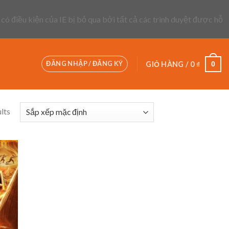
 có điều kiện của IE bị bỏ qua bởi tất cả các trình duyệt được hỗ
ĐĂNG NHẬP / ĐĂNG KÝ
0
GIỎ HÀNG /
0
₫
lts