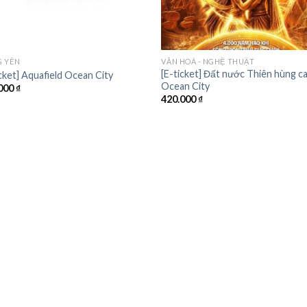
+
 YÊN
VĂN HOÁ - NGHỆ THUẬT
[E-ticket] Đất nước Thiên hùng ca
icket] Aquafield Ocean City
Ocean City
000
₫
420.000
₫