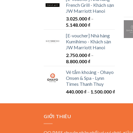
từ
French Grill - Khách sạn
1.694.000 ₫
JW Marriott Hanoi
đến
3.025.000
₫
–
3.762.000 ₫
Khoảng
5.148.000
₫
giá:
[E-voucher] Nhà hàng
từ
Kumihimo - Khách sạn
3.025.000 ₫
JW Marriott Hanoi
đến
2.750.000
₫
–
5.148.000 ₫
Khoảng
8.800.000
₫
giá:
Vé tắm khoáng - Ohayo
từ
Onsen & Spa - Lynn
2.750.000 ₫
Times Thanh Thuy
đến
Khoảng
440.000
₫
–
1.500.000
₫
8.800.000 ₫
giá:
từ
440.000 
GIỚI THIÊU
đến
1.500.00
QQ PASS chuyên phân phối vé vui chơi, giải t