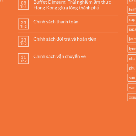
Buffet Dimsum: Trải nghiệm ẩm thực
08
Th4
Hong Kong giữa lòng thành phố
buff
cáp 
Chính sách thanh toán
23
Th2
jap
Chính sách đổi trả và hoàn tiền
jw m
23
Th2
lynn
Chính sách vận chuyển vé
11
nha
Th2
phu
sun 
van
xong