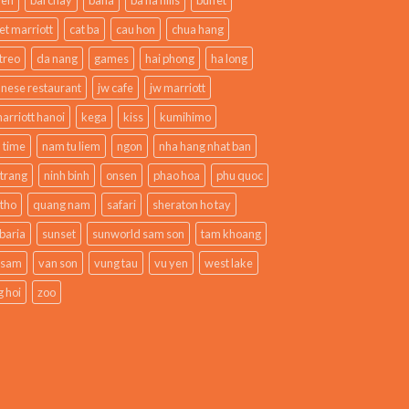
et marriott
cat ba
cau hon
chua hang
treo
da nang
games
hai phong
ha long
anese restaurant
jw cafe
jw marriott
arriott hanoi
kega
kiss
kumihimo
 time
nam tu liem
ngon
nha hang nhat ban
 trang
ninh binh
onsen
phao hoa
phu quoc
 tho
quang nam
safari
sheraton ho tay
baria
sunset
sunworld sam son
tam khoang
 sam
van son
vung tau
vu yen
west lake
 hoi
zoo