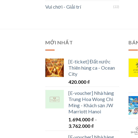
Vui chơi - Giải trí
(22)
MỚI NHẤT
BÁ
[E-ticket] Đất nước
Thiên hùng ca - Ocean
City
420.000
₫
[E-voucher] Nhà hàng
Trung Hoa Wong Chi
Ming - Khách sạn JW
Marriott Hanoi
1.694.000
₫
–
Khoảng
3.762.000
₫
giá:
[E-voucher] Nhà hàng