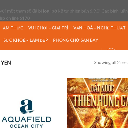
với một tham số đã bị
loại bỏ
kể từ phiên bản 6.9.0! Các bình luận
php
on line
6170
ẨM THỰC
VUI CHƠI – GIẢI TRÍ
VĂN HOÁ – NGHỆ THUẬT
SỨC KHOẺ – LÀM ĐẸP
PHÒNG CHỜ SÂN BAY
ĐỊA ĐIỂM
TIN TỨC
HƯỚNG DẪN ĐẶT HÀNG
Showing all 2 resu
 YÊN