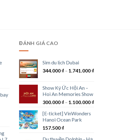
ĐÁNH GIÁ CAO
e
Sim du lịch Dubai
Khoảng
344.000
₫
–
1.741.000
₫
giá:
g
từ
Show Ký Ức Hội An –
344.000 ₫
Hoi An Memories Show
 bay
đến
Khoảng
300.000
₫
–
1.100.000
₫
00 ₫
1.741.000 ₫
giá:
[E-ticket] VinWonders
từ
00 ₫
Hanoi Ocean Park
g
300.000 ₫
157.500
₫
đến
ng
1.100.000 ₫
Du thuyền Dolphin - Hạ
n L7