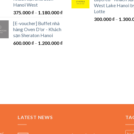
1.750.0
Hanoi West
West Lake Hanoi b
đến
Lotte
Khoảng
375.000
₫
–
1.180.000
₫
7.600.0
giá:
300.000
₫
–
1.300.
[E-voucher] Buffet nhà
từ
hàng Oven D'or - Khách
375.000 ₫
sạn Sheraton Hanoi
đến
Khoảng
600.000
₫
–
1.200.000
₫
1.180.000 ₫
giá:
từ
600.000 ₫
đến
1.200.000 ₫
₫
LATEST NEWS
TA
0 ₫
rí,
ba 