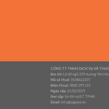
CÔNG TY TNHH DỊCH VỤ VÀ THƯ
Địa chỉ:
Lô 60 ngõ 259 đường Yên Hòa
Mã số thuế:
0108622207
Điện thoại:
0842.199.155
Ngày cấp:
25/02/2019
Nơi cấp:
Sở KH và ĐT TPHN
Email:
info@qqpass.vn