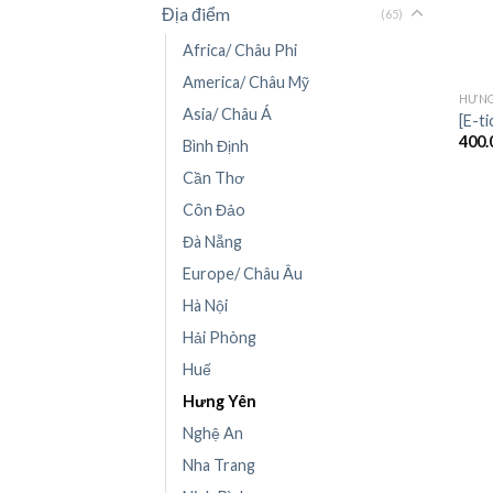
Địa điểm
(65)
Africa/ Châu Phi
+
America/ Châu Mỹ
HƯNG
Asia/ Châu Á
[E-t
400.
Bình Định
Cần Thơ
Côn Đảo
Đà Nẵng
Europe/ Châu Âu
Hà Nội
Hải Phòng
Huế
Hưng Yên
Nghệ An
Nha Trang