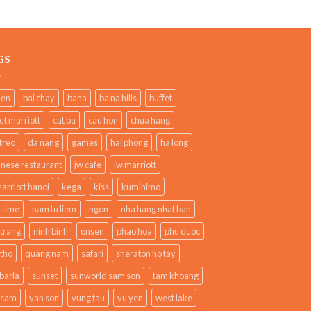
GS
den
bai chay
bana
ba na hills
buffet
et marriott
cat ba
cau hon
chua hang
treo
da nang
games
hai phong
ha long
anese restaurant
jw cafe
jw marriott
arriott hanoi
kega
kiss
kumihimo
 time
nam tu liem
ngon
nha hang nhat ban
 trang
ninh binh
onsen
phao hoa
phu quoc
 tho
quang nam
safari
sheraton ho tay
baria
sunset
sunworld sam son
tam khoang
 sam
van son
vung tau
vu yen
west lake