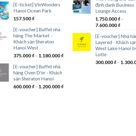
từ
[E-ticket] VinWonders
định danh Business
từ
1.250.0
Hanoi Ocean Park
Lounge Access
300.000 ₫
đến
157.500
₫
đến
1.750.000
₫
–
1.550.0
Khoản
1.300.000 ₫
7.600.000
₫
[E-voucher] Buffet nhà
giá:
hàng The Market -
[E-voucher] Nhà hà
từ
Khách sạn Sheraton
Layered - Khách sạ
1.750.0
Hanoi West
West Lake Hanoi b
đến
Lotte
Khoảng
375.000
₫
–
1.180.000
₫
7.600.0
giá:
300.000
₫
–
1.300.
[E-voucher] Buffet nhà
từ
hàng Oven D'or - Khách
375.000 ₫
sạn Sheraton Hanoi
đến
Khoảng
600.000
₫
–
1.200.000
₫
1.180.000 ₫
giá:
từ
600.000 ₫
đến
1.200.000 ₫