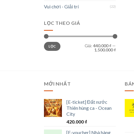
Vui chơi - Giải trí
(22)
LỌC THEO GIÁ
Giá
Giá
Giá:
440.000 ₫
—
LỌC
tối
tối
1.500.000 ₫
thiểu
đa
MỚI NHẤT
BÁ
[E-ticket] Đất nước
Thiên hùng ca - Ocean
City
420.000
₫
[E-voucher] Nhà hàng