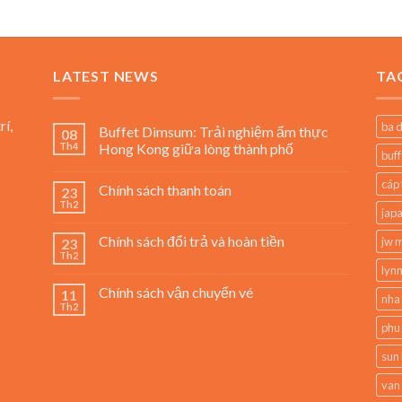
₫
LATEST NEWS
TA
0 ₫
rí,
ba 
Buffet Dimsum: Trải nghiệm ẩm thực
08
Th4
Hong Kong giữa lòng thành phố
buff
cáp 
Chính sách thanh toán
23
Th2
jap
Chính sách đổi trả và hoàn tiền
jw m
23
Th2
lynn
Chính sách vận chuyển vé
11
nha
Th2
phu
sun 
van