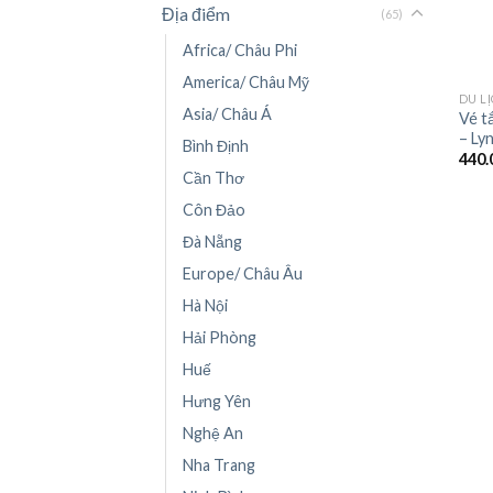
Địa điểm
(65)
Africa/ Châu Phi
+
America/ Châu Mỹ
DU L
Asia/ Châu Á
Vé t
– Ly
Bình Định
440.
Cần Thơ
Côn Đảo
Đà Nẵng
Europe/ Châu Âu
Hà Nội
Hải Phòng
Huế
Hưng Yên
Nghệ An
Nha Trang