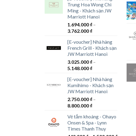
Trung Hoa Wong Chi
Ming - Khách sạn JW
Marriott Hanoi
1.694.000
₫
–
Khoảng
3.762.000
₫
giá:
[E-voucher] Nhà hàng
từ
French Grill - Khách sạn
1.694.000 ₫
JW Marriott Hanoi
đến
3.025.000
₫
–
3.762.000 ₫
Khoảng
5.148.000
₫
giá:
[E-voucher] Nhà hàng
từ
Kumihimo - Khách sạn
3.025.000 ₫
JW Marriott Hanoi
đến
2.750.000
₫
–
5.148.000 ₫
Khoảng
8.800.000
₫
giá:
Vé tắm khoáng - Ohayo
từ
Onsen & Spa - Lynn
2.750.000 ₫
Times Thanh Thuy
đến