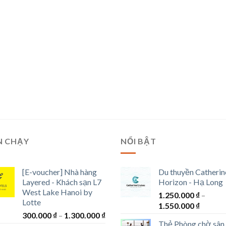
N CHẠY
NỔI BẬT
[E-voucher] Nhà hàng
Du thuyền Catherin
Layered - Khách sạn L7
Horizon - Hạ Long
West Lake Hanoi by
1.250.000
₫
–
Lotte
Khoản
1.550.000
₫
Khoảng
300.000
₫
–
1.300.000
₫
giá:
Thẻ Phòng chờ sân
giá: