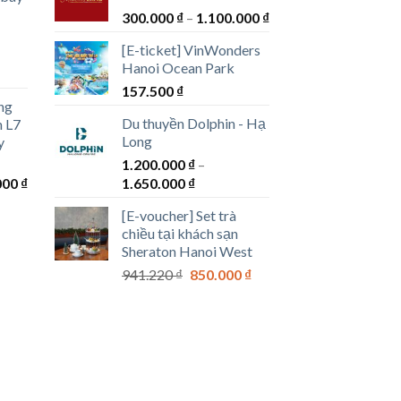
đến
Khoảng
300.000
₫
–
1.100.000
₫
00 ₫
1.741.000 ₫
giá:
[E-ticket] VinWonders
từ
00 ₫
Hanoi Ocean Park
g
300.000 ₫
157.500
₫
đến
ng
1.100.000 ₫
Du thuyền Dolphin - Hạ
n L7
00 ₫
Long
y
1.200.000
₫
–
00 ₫
Khoảng
Khoảng
000
₫
1.650.000
₫
giá:
giá:
[E-voucher] Set trà
từ
từ
chiều tại khách sạn
300.000 ₫
1.200.000 ₫
Sheraton Hanoi West
đến
đến
Giá
Giá
941.220
₫
850.000
₫
1.300.000 ₫
1.650.000 ₫
gốc
hiện
là:
tại
941.220 ₫.
là:
850.000 ₫.