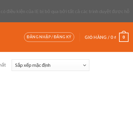
 có điều kiện của IE bị bỏ qua bởi tất cả các trình duyệt được hỗ
ĐĂNG NHẬP / ĐĂNG KÝ
0
GIỎ HÀNG /
0
₫
hất