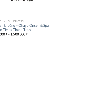
ỊCH - NGHỈ DƯỠNG
ắm khoáng – Ohayo Onsen & Spa
nn Times Thanh Thuy
Khoảng
000
₫
–
1.500.000
₫
giá:
từ
440.000 ₫
đến
1.500.000 ₫