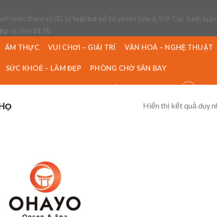
với một tham số đã bị
loại bỏ
kể từ phiên bản 6.9.0! Các bình luận
php
on line
6170
ẨM THỰC
VUI CHƠI – GIẢI TRÍ
VĂN HOÁ – NGHỆ THUẬT
SỨC KHOẺ – LÀM ĐẸP
PHÒNG CHỜ SÂN BAY
ĐỊA ĐIỂM
TIN TỨC
HƯỚNG DẪN ĐẶT HÀNG
Hiển thị kết quả duy n
HỌ