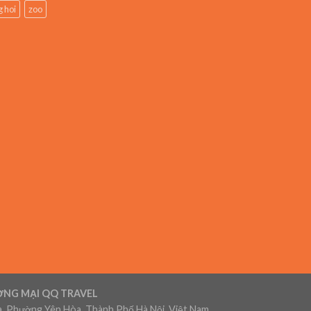
 hoi
zoo
ƠNG MẠI QQ TRAVEL
, Phường Yên Hòa, Thành Phố Hà Nội, Việt Nam