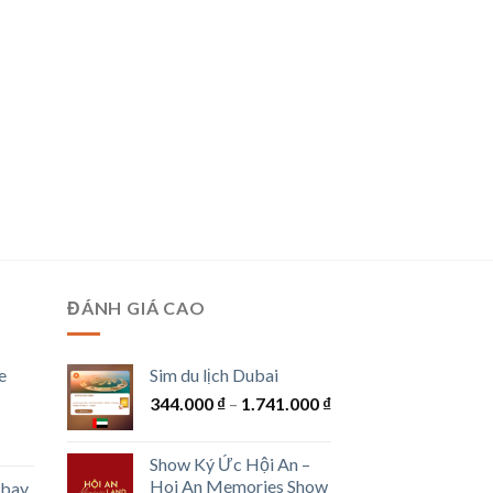
ĐÁNH GIÁ CAO
e
Sim du lịch Dubai
Khoảng
344.000
₫
–
1.741.000
₫
giá:
g
từ
Show Ký Ức Hội An –
344.000 ₫
Hoi An Memories Show
 bay