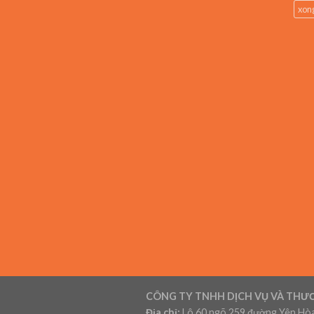
xong
CÔNG TY TNHH DỊCH VỤ VÀ THƯ
Địa chỉ:
Lô 60 ngõ 259 đường Yên Hòa