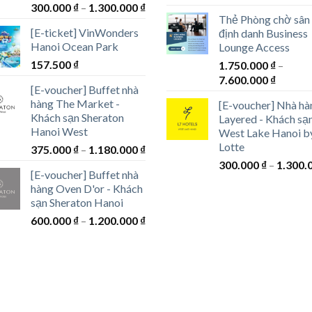
Khoảng
300.000
₫
–
1.300.000
₫
giá:
Thẻ Phòng chờ sân
giá:
từ
[E-ticket] VinWonders
định danh Business
từ
1.250.0
Hanoi Ocean Park
Lounge Access
300.000 ₫
đến
157.500
₫
đến
1.750.000
₫
–
1.550.0
Khoản
1.300.000 ₫
7.600.000
₫
[E-voucher] Buffet nhà
giá:
hàng The Market -
[E-voucher] Nhà hà
từ
Khách sạn Sheraton
Layered - Khách sạ
1.750.0
Hanoi West
West Lake Hanoi b
đến
Lotte
Khoảng
375.000
₫
–
1.180.000
₫
7.600.0
giá:
300.000
₫
–
1.300.
[E-voucher] Buffet nhà
từ
hàng Oven D'or - Khách
375.000 ₫
sạn Sheraton Hanoi
đến
Khoảng
600.000
₫
–
1.200.000
₫
1.180.000 ₫
giá:
từ
600.000 ₫
đến
1.200.000 ₫