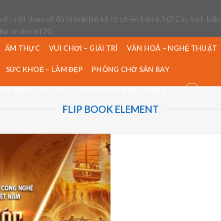
với một tham số đã bị
loại bỏ
kể từ phiên bản 6.9.0! Các bình luận
php
on line
6170
ẨM THỰC
VUI CHƠI – GIẢI TRÍ
VĂN HOÁ – NGHỆ THUẬT
SỨC KHOẺ – LÀM ĐẸP
PHÒNG CHỜ SÂN BAY
ĐỊA ĐIỂM
TIN TỨC
HƯỚNG DẪN ĐẶT HÀNG
FLIP BOOK ELEMENT