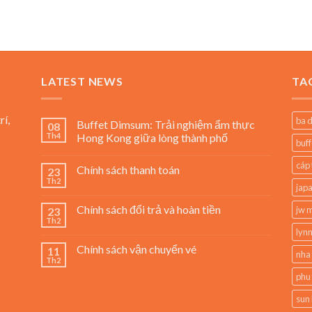
₫
LATEST NEWS
TA
0 ₫
rí,
ba 
Buffet Dimsum: Trải nghiệm ẩm thực
08
Th4
Hong Kong giữa lòng thành phố
buff
cáp 
Chính sách thanh toán
23
Th2
jap
Chính sách đổi trả và hoàn tiền
jw m
23
Th2
lynn
Chính sách vận chuyển vé
11
nha
Th2
phu
sun 