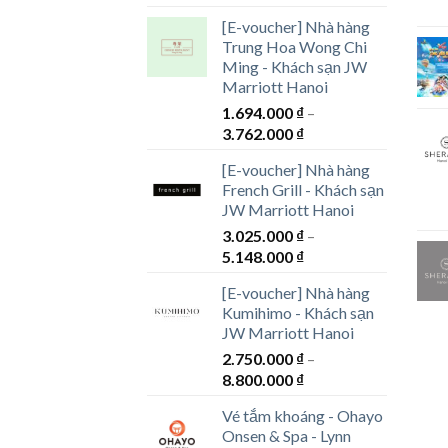
[E-voucher] Nhà hàng
Trung Hoa Wong Chi
Ming - Khách sạn JW
Marriott Hanoi
1.694.000
₫
–
Khoảng
3.762.000
₫
giá:
[E-voucher] Nhà hàng
từ
French Grill - Khách sạn
1.694.000 ₫
JW Marriott Hanoi
đến
3.025.000
₫
–
3.762.000 ₫
Khoảng
5.148.000
₫
giá:
[E-voucher] Nhà hàng
từ
Kumihimo - Khách sạn
3.025.000 ₫
JW Marriott Hanoi
đến
2.750.000
₫
–
5.148.000 ₫
Khoảng
8.800.000
₫
giá:
Vé tắm khoáng - Ohayo
từ
Onsen & Spa - Lynn
2.750.000 ₫