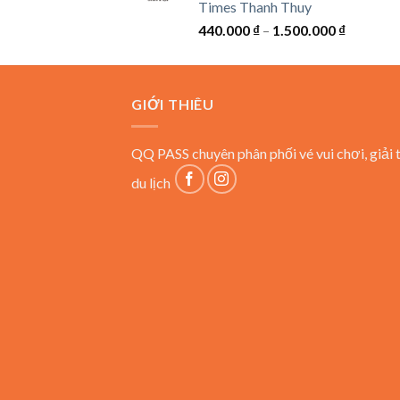
Times Thanh Thuy
đến
Khoảng
440.000
₫
–
1.500.000
₫
8.800.000 ₫
giá:
từ
440.000 
GIỚI THIÊU
đến
1.500.00
QQ PASS chuyên phân phối vé vui chơi, giải t
du lịch