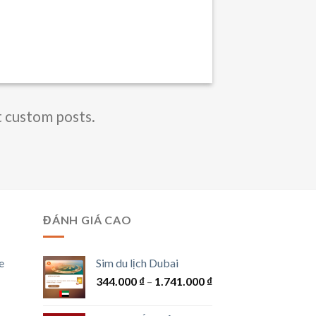
t custom posts.
ĐÁNH GIÁ CAO
e
Sim du lịch Dubai
Khoảng
344.000
₫
–
1.741.000
₫
giá:
g
từ