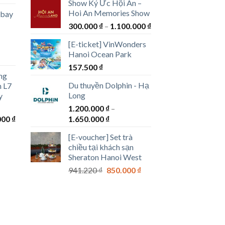
Show Ký Ức Hội An –
344.000 ₫
Hoi An Memories Show
 bay
đến
Khoảng
300.000
₫
–
1.100.000
₫
00 ₫
1.741.000 ₫
giá:
[E-ticket] VinWonders
từ
00 ₫
Hanoi Ocean Park
g
300.000 ₫
157.500
₫
đến
ng
1.100.000 ₫
Du thuyền Dolphin - Hạ
n L7
00 ₫
Long
y
1.200.000
₫
–
00 ₫
Khoảng
Khoảng
000
₫
1.650.000
₫
giá:
giá:
[E-voucher] Set trà
từ
từ
chiều tại khách sạn
300.000 ₫
1.200.000 ₫
Sheraton Hanoi West
đến
đến
Giá
Giá
941.220
₫
850.000
₫
1.300.000 ₫
1.650.000 ₫
gốc
hiện
là:
tại
941.220 ₫.
là:
850.000 ₫.