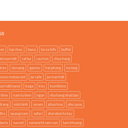
GS
den
bai chay
bana
ba na hills
buffet
et marriott
cat ba
cau hon
chua hang
treo
da nang
games
hai phong
ha long
anese restaurant
jw cafe
jw marriott
arriott hanoi
kega
kiss
kumihimo
 time
nam tu liem
ngon
nha hang nhat ban
 trang
ninh binh
onsen
phao hoa
phu quoc
 tho
quang nam
safari
sheraton ho tay
baria
sunset
sunworld sam son
tam khoang