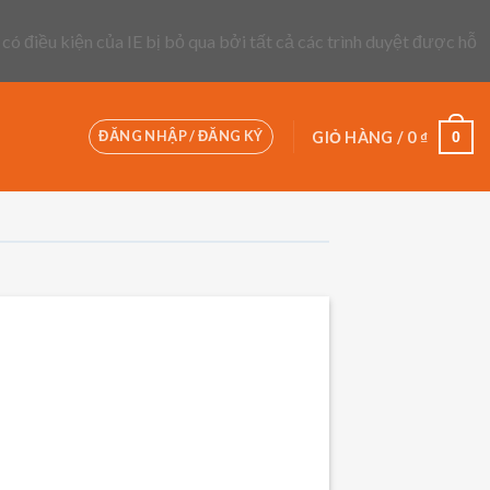
 có điều kiện của IE bị bỏ qua bởi tất cả các trình duyệt được hỗ
ĐĂNG NHẬP / ĐĂNG KÝ
0
GIỎ HÀNG /
0
₫