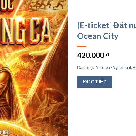
[E-ticket] Đất 
Ocean City
420.000
₫
Danh mục:
Văn hoá - Nghệ thuật
,
H
ĐỌC TIẾP