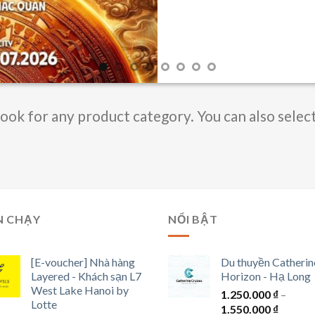
Book for any product category. You can also selec
N CHẠY
NỔI BẬT
[E-voucher] Nhà hàng
Du thuyền Catherin
Layered - Khách sạn L7
Horizon - Hạ Long
West Lake Hanoi by
1.250.000
₫
–
Lotte
Khoản
1.550.000
₫