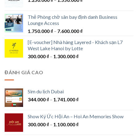
giá:
từ
Thẻ Phòng chờ sân bay định danh Business
1.250.000 ₫
Lounge Access
đến
Khoảng
1.750.000
₫
–
7.600.000
₫
1.550.000 ₫
giá:
[E-voucher] Nhà hàng Layered - Khách sạn L7
từ
West Lake Hanoi by Lotte
1.750.000 ₫
Khoảng
300.000
₫
–
1.300.000
₫
đến
giá:
7.600.000 ₫
từ
ĐÁNH GIÁ CAO
300.000 ₫
đến
1.300.000 ₫
Sim du lịch Dubai
Khoảng
344.000
₫
–
1.741.000
₫
giá:
từ
Show Ký Ức Hội An – Hoi An Memories Show
344.000 ₫
Khoảng
300.000
₫
–
1.100.000
₫
đến
giá:
1.741.000 ₫
từ