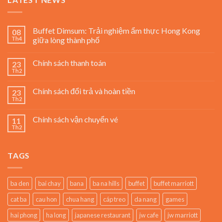
Buffet Dimsum: Trải nghiệm ẩm thực Hong Kong
08
Th4
giữa lòng thành phố
Chính sách thanh toán
23
Th2
Chính sách đổi trả và hoàn tiền
23
Th2
Chính sách vận chuyển vé
11
Th2
TAGS
ba den
bai chay
bana
ba na hills
buffet
buffet marriott
cat ba
cau hon
chua hang
cáp treo
da nang
games
hai phong
ha long
japanese restaurant
jw cafe
jw marriott