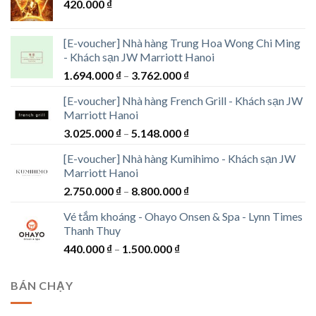
420.000
₫
[E-voucher] Nhà hàng Trung Hoa Wong Chi Ming
- Khách sạn JW Marriott Hanoi
Khoảng
1.694.000
₫
–
3.762.000
₫
giá:
[E-voucher] Nhà hàng French Grill - Khách sạn JW
từ
Marriott Hanoi
1.694.000 ₫
Khoảng
3.025.000
₫
–
5.148.000
₫
đến
giá:
3.762.000 ₫
[E-voucher] Nhà hàng Kumihimo - Khách sạn JW
từ
Marriott Hanoi
3.025.000 ₫
Khoảng
2.750.000
₫
–
8.800.000
₫
đến
giá:
5.148.000 ₫
Vé tắm khoáng - Ohayo Onsen & Spa - Lynn Times
từ
Thanh Thuy
2.750.000 ₫
Khoảng
440.000
₫
–
1.500.000
₫
đến
giá:
8.800.000 ₫
từ
BÁN CHẠY
440.000 ₫
đến