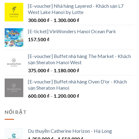
1.500.000 ₫
[E-voucher] Nhà hàng Layered - Khách sạn L7
West Lake Hanoi by Lotte
Khoảng
300.000
₫
–
1.300.000
₫
giá:
[E-ticket] VinWonders Hanoi Ocean Park
từ
157.500
₫
300.000 ₫
đến
1.300.000 ₫
[E-voucher] Buffet nhà hàng The Market - Khách
sạn Sheraton Hanoi West
Khoảng
375.000
₫
–
1.180.000
₫
giá:
[E-voucher] Buffet nhà hàng Oven D'or - Khách
từ
sạn Sheraton Hanoi
375.000 ₫
Khoảng
600.000
₫
–
1.200.000
₫
đến
giá:
1.180.000 ₫
từ
NỔI BẬT
600.000 ₫
đến
1.200.000 ₫
Du thuyền Catherine Horizon - Hạ Long
Khoảng
1.250.000
₫
–
1.550.000
₫