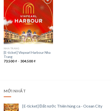
NHA TRANG
[E-ticket] Vinpearl Harbour Nha
Trang
Khoảng
73.500
₫
–
304.500
₫
giá:
từ
73.500 ₫
đến
304.500 ₫
MỚI NHẤT
[E-ticket] Đất nước Thiên hùng ca - Ocean City