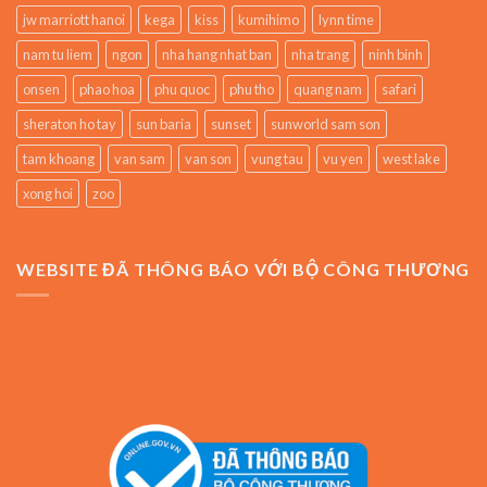
jw marriott hanoi
kega
kiss
kumihimo
lynn time
nam tu liem
ngon
nha hang nhat ban
nha trang
ninh binh
onsen
phao hoa
phu quoc
phu tho
quang nam
safari
sheraton ho tay
sun baria
sunset
sunworld sam son
tam khoang
van sam
van son
vung tau
vu yen
west lake
xong hoi
zoo
WEBSITE ĐÃ THÔNG BÁO VỚI BỘ CÔNG THƯƠNG