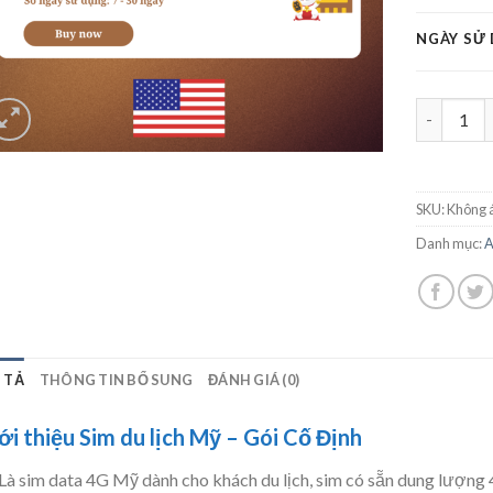
NGÀY SỬ
Sim du lịc
SKU:
Không 
Danh mục:
A
 TẢ
THÔNG TIN BỔ SUNG
ĐÁNH GIÁ (0)
ới thiệu Sim du lịch Mỹ – Gói Cố Định
Là sim data 4G Mỹ dành cho khách du lịch, sim có sẵn dung lượng 