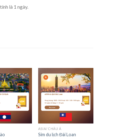
ính là 1 ngày.
d to wishlist
Add to wishlist
+
ASIA/ CHÂU Á
Lào
Sim du lịch Đài Loan