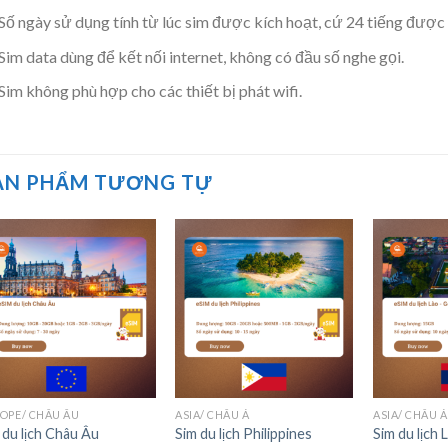
Số ngày sử dụng tính từ lúc sim được kích hoạt, cứ 24 tiếng được t
Sim data dùng để kết nối internet, không có đầu số nghe gọi.
Sim không phù hợp cho các thiết bị phát wifi.
ẢN PHẨM TƯƠNG TỰ
Add to wishlist
Add to wishlist
Ad
+
+
+
OPE/ CHÂU ÂU
ASIA/ CHÂU Á
ASIA/ CHÂU Á
 du lịch Châu Âu
Sim du lịch Philippines
Sim du lịch 