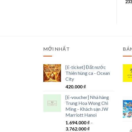
ảng
Khoảng
Khoảng
480.000
₫
–
1.288.000
₫
189.000
₫
–
1.405.000
₫
23
giá:
giá:
từ
từ
000 ₫
480.000 ₫
189.000 ₫
đến
đến
000 ₫
1.288.000 ₫
1.405.000 ₫
MỚI NHẤT
BÁ
[E-ticket] Đất nước
Thiên hùng ca - Ocean
City
420.000
₫
[E-voucher] Nhà hàng
Trung Hoa Wong Chi
Ming - Khách sạn JW
Marriott Hanoi
1.694.000
₫
–
Khoảng
3.762.000
₫