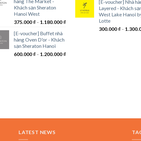
hàng The Market -
[E-voucher] Nhà hà
từ
Khách sạn Sheraton
Layered - Khách sạ
1.750.0
Hanoi West
West Lake Hanoi b
đến
Lotte
Khoảng
375.000
₫
–
1.180.000
₫
7.600.0
giá:
300.000
₫
–
1.300.
[E-voucher] Buffet nhà
từ
hàng Oven D'or - Khách
375.000 ₫
sạn Sheraton Hanoi
đến
Khoảng
600.000
₫
–
1.200.000
₫
1.180.000 ₫
giá:
từ
600.000 ₫
đến
1.200.000 ₫
₫
LATEST NEWS
TA
0 ₫