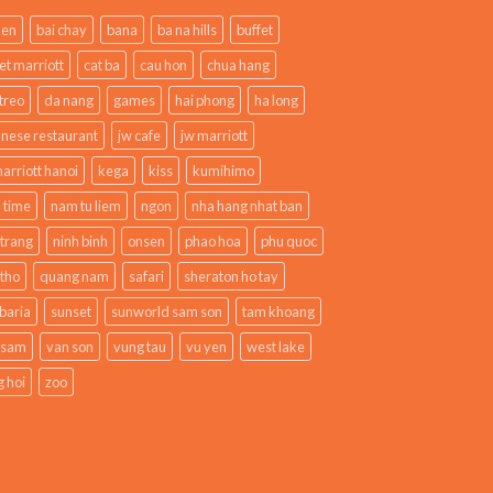
den
bai chay
bana
ba na hills
buffet
et marriott
cat ba
cau hon
chua hang
treo
da nang
games
hai phong
ha long
anese restaurant
jw cafe
jw marriott
arriott hanoi
kega
kiss
kumihimo
 time
nam tu liem
ngon
nha hang nhat ban
 trang
ninh binh
onsen
phao hoa
phu quoc
 tho
quang nam
safari
sheraton ho tay
baria
sunset
sunworld sam son
tam khoang
 sam
van son
vung tau
vu yen
west lake
 hoi
zoo