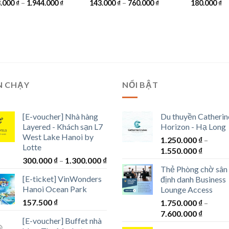
Khoảng
Khoảng
3.000
₫
–
1.944.000
₫
143.000
₫
–
760.000
₫
180.000
₫
giá:
giá:
từ
từ
233.000 ₫
143.000 ₫
đến
đến
1.944.000 ₫
760.000 ₫
N CHẠY
NỔI BẬT
[E-voucher] Nhà hàng
Du thuyền Catherin
Layered - Khách sạn L7
Horizon - Hạ Long
West Lake Hanoi by
1.250.000
₫
–
Lotte
Khoản
1.550.000
₫
Khoảng
300.000
₫
–
1.300.000
₫
giá:
Thẻ Phòng chờ sân
giá:
từ
[E-ticket] VinWonders
định danh Business
từ
1.250.0
Hanoi Ocean Park
Lounge Access
300.000 ₫
đến
157.500
₫
đến
1.750.000
₫
–
1.550.0
Khoản
1.300.000 ₫
7.600.000
₫
[E-voucher] Buffet nhà
giá: