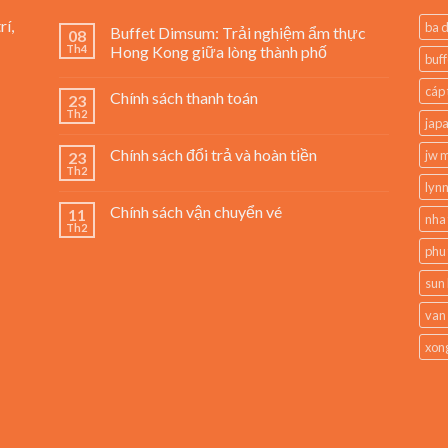
rí,
ba 
Buffet Dimsum: Trải nghiệm ẩm thực
08
Th4
Hong Kong giữa lòng thành phố
buff
cáp 
Chính sách thanh toán
23
Th2
jap
Chính sách đổi trả và hoàn tiền
jw m
23
Th2
lynn
Chính sách vận chuyển vé
11
nha
Th2
phu
sun 
van
xong