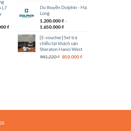
ng
1.100.000 ₫
Du thuyền Dolphin - Hạ
n L7
00 ₫
Long
y
1.200.000
₫
–
00 ₫
Khoảng
Khoảng
000
₫
1.650.000
₫
giá:
giá:
[E-voucher] Set trà
từ
từ
chiều tại khách sạn
300.000 ₫
1.200.000 ₫
Sheraton Hanoi West
đến
đến
Giá
Giá
941.220
₫
850.000
₫
1.300.000 ₫
1.650.000 ₫
gốc
hiện
là:
tại
941.220 ₫.
là:
850.000 ₫.
GS