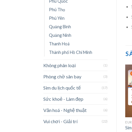
Phú Quốc
Phú Thọ
Phú Yên
Quảng Bình
Quảng Ninh
Thanh Hoá
Thành phố Hồ Chí Minh
S
Không phân loại
(1)
Phòng chờ sân bay
(3)
Sim du lịch quốc tế
Add to wishlist
Add to wishlist
(17)
Sức khoẻ - Làm đẹp
(6)
Văn hoá - Nghệ thuật
(6)
+
+
Vui chơi - Giải trí
(22)
SIM DU LỊCH QUỐC TẾ
ASIA/ CHÂU Á
EUR
Sim du lịch toàn cầu
Sim du lịch Ấn Độ
Sim