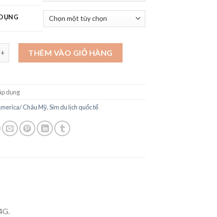
2.020.000 ₫
 DỤNG
h Mỹ số lượng
THÊM VÀO GIỎ HÀNG
áp dụng
merica/ Châu Mỹ
,
Sim du lịch quốc tế
4G.