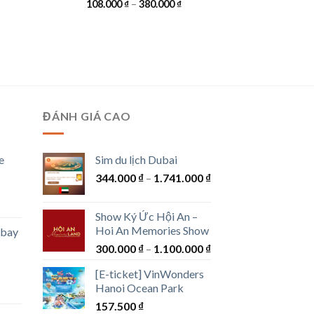
Khoảng
108.000
₫
–
380.000
₫
giá:
từ
108.000 ₫
đến
380.000 ₫
ĐÁNH GIÁ CAO
e
Sim du lịch Dubai
Khoảng
344.000
₫
–
1.741.000
₫
giá:
g
từ
Show Ký Ức Hội An –
344.000 ₫
Hoi An Memories Show
 bay
đến
Khoảng
300.000
₫
–
1.100.000
₫
00 ₫
1.741.000 ₫
giá:
[E-ticket] VinWonders
từ
00 ₫
Hanoi Ocean Park
g
300.000 ₫
157.500
₫
đến