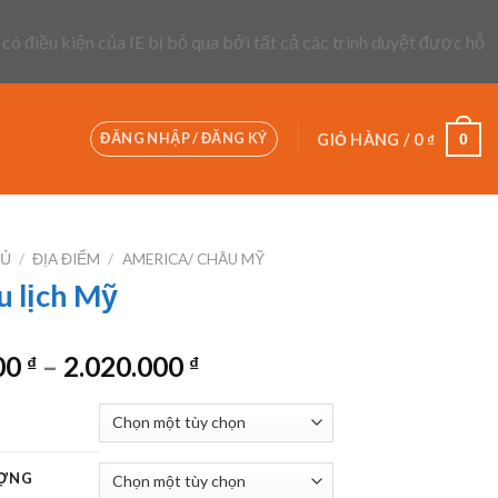
 có điều kiện của IE bị bỏ qua bởi tất cả các trình duyệt được hỗ
ĐĂNG NHẬP / ĐĂNG KÝ
0
GIỎ HÀNG /
0
₫
HỦ
/
ĐỊA ĐIỂM
/
AMERICA/ CHÂU MỸ
u lịch Mỹ
Khoảng
00
–
2.020.000
₫
₫
giá:
từ
194.000 ₫
đến
ỢNG