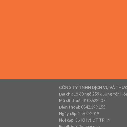
CÔNG TY TNHH DỊCH VỤ VÀ THƯ
Địa chỉ:
Lô 60 ngõ 259 đường Yên Hòa
Mã số thuế:
0108622207
Điện thoại:
0842.199.155
Ngày cấp:
25/02/2019
Nơi cấp:
Sở KH và ĐT TPHN
Email:
info@qqpass.vn