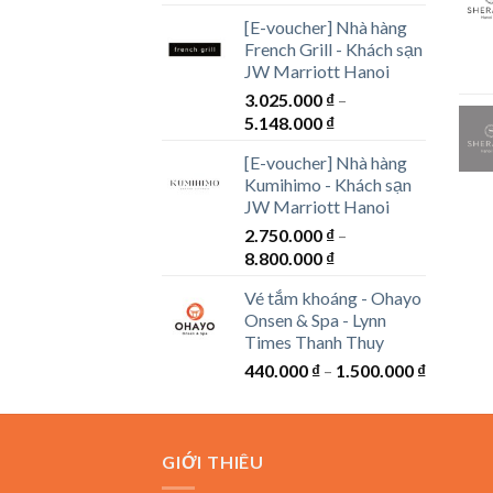
giá:
[E-voucher] Nhà hàng
từ
French Grill - Khách sạn
1.694.000 ₫
JW Marriott Hanoi
đến
3.025.000
₫
–
3.762.000 ₫
Khoảng
5.148.000
₫
giá:
[E-voucher] Nhà hàng
từ
Kumihimo - Khách sạn
3.025.000 ₫
JW Marriott Hanoi
đến
2.750.000
₫
–
5.148.000 ₫
Khoảng
8.800.000
₫
giá:
Vé tắm khoáng - Ohayo
từ
Onsen & Spa - Lynn
2.750.000 ₫
Times Thanh Thuy
đến
Khoảng
440.000
₫
–
1.500.000
₫
8.800.000 ₫
giá:
từ
440.000 
GIỚI THIÊU
đến
1.500.00