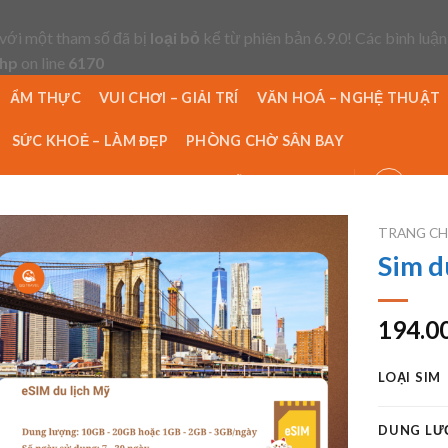
với một tham số đã bị
loại bỏ
kể từ phiên bản 6.9.0! Các bình luận
php
on line
6170
ẨM THỰC
VUI CHƠI – GIẢI TRÍ
VĂN HOÁ – NGHỆ THUẬT
SỨC KHOẺ – LÀM ĐẸP
PHÒNG CHỜ SÂN BAY
ĐỊA ĐIỂM
TIN TỨC
HƯỚNG DẪN ĐẶT HÀNG
TRANG C
Sim d
Add to wishlist
194.0
LOẠI SIM
DUNG LƯ