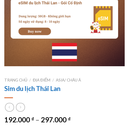
TRANG CHỦ
/
ĐỊA ĐIỂM
/
ASIA/ CHÂU Á
Sim du lịch Thái Lan
Khoảng
192.000
–
297.000
₫
₫
giá: