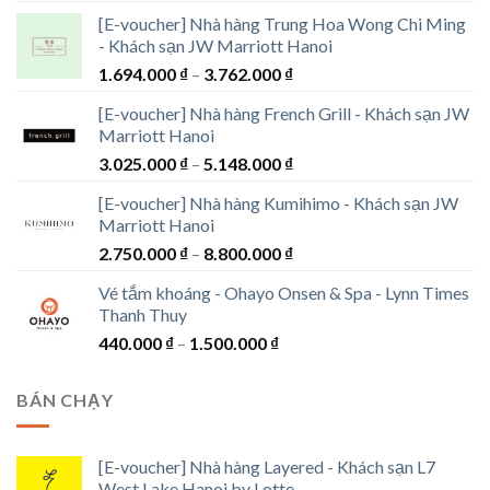
[E-voucher] Nhà hàng Trung Hoa Wong Chi Ming
- Khách sạn JW Marriott Hanoi
Khoảng
1.694.000
₫
–
3.762.000
₫
giá:
[E-voucher] Nhà hàng French Grill - Khách sạn JW
từ
Marriott Hanoi
1.694.000 ₫
Khoảng
3.025.000
₫
–
5.148.000
₫
đến
giá:
3.762.000 ₫
[E-voucher] Nhà hàng Kumihimo - Khách sạn JW
từ
Marriott Hanoi
3.025.000 ₫
Khoảng
2.750.000
₫
–
8.800.000
₫
đến
giá:
5.148.000 ₫
Vé tắm khoáng - Ohayo Onsen & Spa - Lynn Times
từ
Thanh Thuy
2.750.000 ₫
Khoảng
440.000
₫
–
1.500.000
₫
đến
giá:
8.800.000 ₫
từ
BÁN CHẠY
440.000 ₫
đến
1.500.000 ₫
[E-voucher] Nhà hàng Layered - Khách sạn L7
West Lake Hanoi by Lotte