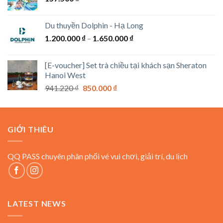
1.100.000 ₫
Du thuyền Dolphin - Hạ Long
Khoảng
1.200.000
₫
–
1.650.000
₫
giá:
từ
[E-voucher] Set trà chiều tại khách sạn Sheraton
1.200.000 ₫
Hanoi West
đến
Giá
Giá
941.220
₫
850.000
₫
1.650.000 ₫
gốc
hiện
là:
tại
941.220 ₫.
là:
GIỚI THIÊU
850.000 ₫.
QQ PASS chuyên phân phối vé vui chơi, giải trí, du lịch
LATEST NEWS