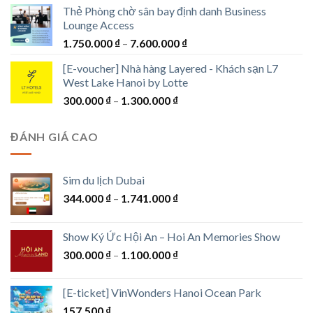
từ
Thẻ Phòng chờ sân bay định danh Business
1.250.000 ₫
Lounge Access
đến
Khoảng
1.750.000
₫
–
7.600.000
₫
1.550.000 ₫
giá:
[E-voucher] Nhà hàng Layered - Khách sạn L7
từ
West Lake Hanoi by Lotte
1.750.000 ₫
Khoảng
300.000
₫
–
1.300.000
₫
đến
giá:
7.600.000 ₫
từ
ĐÁNH GIÁ CAO
300.000 ₫
đến
1.300.000 ₫
Sim du lịch Dubai
Khoảng
344.000
₫
–
1.741.000
₫
giá:
từ
Show Ký Ức Hội An – Hoi An Memories Show
344.000 ₫
Khoảng
300.000
₫
–
1.100.000
₫
đến
giá:
1.741.000 ₫
từ
[E-ticket] VinWonders Hanoi Ocean Park
300.000 ₫
157.500
₫
đến