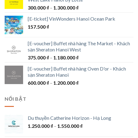
Khoảng
300.000
₫
–
1.300.000
₫
giá:
[E-ticket] VinWonders Hanoi Ocean Park
từ
157.500
₫
300.000 ₫
đến
1.300.000 ₫
[E-voucher] Buffet nhà hàng The Market - Khách
sạn Sheraton Hanoi West
Khoảng
375.000
₫
–
1.180.000
₫
giá:
[E-voucher] Buffet nhà hàng Oven D'or - Khách
từ
sạn Sheraton Hanoi
375.000 ₫
Khoảng
600.000
₫
–
1.200.000
₫
đến
giá:
1.180.000 ₫
từ
NỔI BẬT
600.000 ₫
đến
1.200.000 ₫
Du thuyền Catherine Horizon - Hạ Long
Khoảng
1.250.000
₫
–
1.550.000
₫
giá: