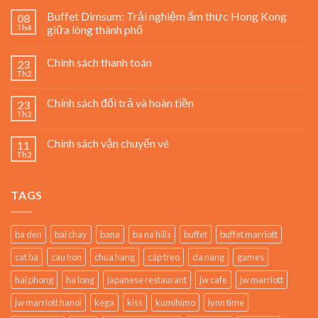
Buffet Dimsum: Trải nghiệm ẩm thực Hong Kong
08
Th4
giữa lòng thành phố
Chính sách thanh toán
23
Th2
Chính sách đổi trả và hoàn tiền
23
Th2
Chính sách vận chuyển vé
11
Th2
TAGS
ba den
bai chay
bana
ba na hills
buffet
buffet marriott
cat ba
cau hon
chua hang
cáp treo
da nang
games
hai phong
ha long
japanese restaurant
jw cafe
jw marriott
jw marriott hanoi
kega
kiss
kumihimo
lynn time