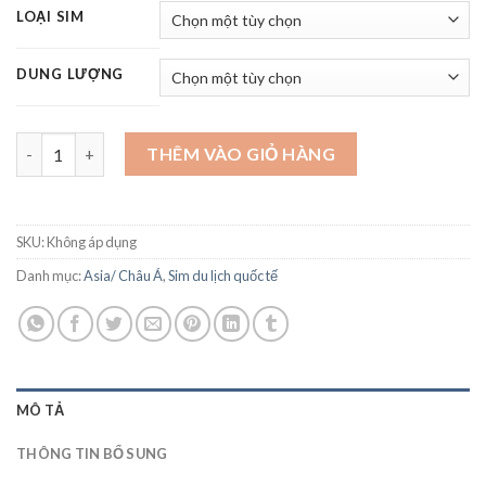
từ
LOẠI SIM
192.000 ₫
đến
DUNG LƯỢNG
297.000 ₫
Sim du lịch Thái Lan số lượng
THÊM VÀO GIỎ HÀNG
SKU:
Không áp dụng
Danh mục:
Asia/ Châu Á
,
Sim du lịch quốc tế
MÔ TẢ
THÔNG TIN BỔ SUNG