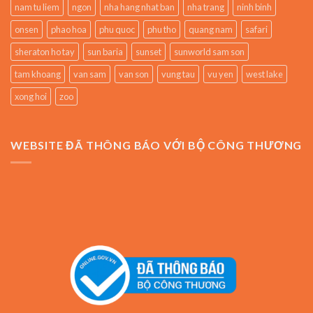
nam tu liem
ngon
nha hang nhat ban
nha trang
ninh binh
onsen
phao hoa
phu quoc
phu tho
quang nam
safari
sheraton ho tay
sun baria
sunset
sunworld sam son
tam khoang
van sam
van son
vung tau
vu yen
west lake
xong hoi
zoo
WEBSITE ĐÃ THÔNG BÁO VỚI BỘ CÔNG THƯƠNG