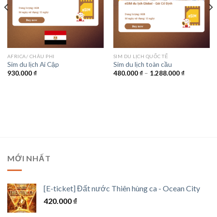
AFRICA/ CHÂU PHI
SIM DU LỊCH QUỐC TẾ
Sim du lịch Ai Cập
Sim du lịch toàn cầu
Khoảng
930.000
₫
480.000
₫
–
1.288.000
₫
giá:
từ
₫
480.000 ₫
đến
0 ₫
1.288.000 
MỚI NHẤT
[E-ticket] Đất nước Thiên hùng ca - Ocean City
420.000
₫